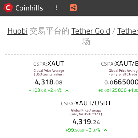
Coinhills
Huobi
交易平台的
Tether Gold
/
Tethe
场
XAUT
XAUT/
CSPA:
CSPA:
Global Price Average
Global Price Averag
( USD countervalue )
( only for BTC trade 
4,318
66500
.
08
0
.
0
+
103
+
2
%
+
125000
+
1
.
03
.
44
0
.
00
.
9
XAUT/USDT
CSPA:
Global Price Average
( only for USDT trade )
4,319
.
24
+
99
+
2
%
.
9069
.
37