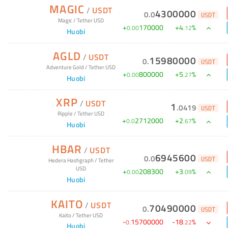
MAGIC
/
USDT
4300000
0
.
0
USDT
Magic
/
Tether USD
+
170000
+
4
%
0
.
00
.
12
Huobi
AGLD
/
USDT
15980000
0
.
USDT
Adventure Gold
/
Tether USD
+
800000
+
5
%
0
.
00
.
27
Huobi
XRP
/
USDT
1
.
0419
USDT
Ripple
/
Tether USD
+
2712000
+
2
%
0
.
0
.
67
Huobi
HBAR
/
USDT
6945600
0
.
0
USDT
Hedera Hashgraph
/
Tether
USD
+
208300
+
3
%
0
.
00
.
09
Huobi
KAITO
/
USDT
70490000
0
.
USDT
Kaito
/
Tether USD
-
15700000
-
18
%
0
.
.
22
Huobi