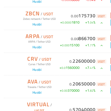
Huobi
ZBCN
/
USDT
175730
0
.
00
USDT
Zebec network
/
Tether USD
+
1810
+
1
%
0
.
0000
.
04
Huobi
ARPA
/
USDT
866700
0
.
00
USDT
ARPA
/
Tether USD
+
15100
+
1
%
0
.
000
.
77
Huobi
CRV
/
USDT
22600000
0
.
USDT
Curve
/
Tether USD
+
1560000
+
7
%
0
.
0
.
41
Huobi
AVA
/
USDT
20650000
0
.
USDT
Travala
/
Tether USD
+
370000
+
1
%
0
.
00
.
82
Huobi
VIRTUAL
/
57040000
0
.
USDT
USDT