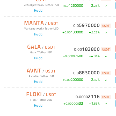
+
1260000
+
2
%
Virtual protocol
/
Tether USD
0
.
0
.
26
Huobi
MANTA
/
USDT
5970000
0
.
0
USDT
Manta network
/
Tether USD
+
130000
+
2
%
0
.
00
.
23
Huobi
GALA
/
USDT
182800
0
.
00
USDT
Gala
/
Tether USD
+
7600
+
4
%
0
.
0000
.
34
Huobi
AVNT
/
USDT
8830000
0
.
0
USDT
Avnatis
/
Tether USD
+
200000
+
2
%
0
.
00
.
32
Huobi
FLOKI
/
USDT
2116
0
.
0000
USDT
Floki
/
Tether USD
+
33
+
1
%
0
.
000000
.
58
Huobi