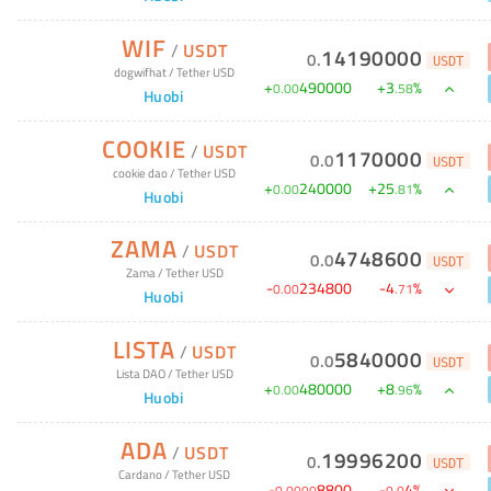
WIF
/
USDT
14190000
0
.
USDT
dogwifhat
/
Tether USD
+
490000
+
3
%
0
.
00
.
58
Huobi
COOKIE
/
USDT
1170000
0
.
0
USDT
cookie dao
/
Tether USD
+
240000
+
25
%
0
.
00
.
81
Huobi
ZAMA
/
USDT
4748600
0
.
0
USDT
Zama
/
Tether USD
-
234800
-
4
%
0
.
00
.
71
Huobi
LISTA
/
USDT
5840000
0
.
0
USDT
Lista DAO
/
Tether USD
+
480000
+
8
%
0
.
00
.
96
Huobi
ADA
/
USDT
19996200
0
.
USDT
Cardano
/
Tether USD
-
8800
-
4
%
0
.
0000
0
.
0