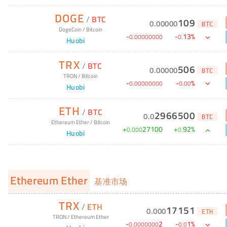
DOGE
/
BTC
109
0
.
00000
BTC
DogeCoin
/
Bitcoin
-
-
13
%
0
.
00000000
0
.
Huobi
TRX
/
BTC
506
0
.
00000
BTC
TRON
/
Bitcoin
-
-
%
0
.
00000000
0
.
00
Huobi
ETH
/
BTC
2966500
0
.
0
BTC
Ethereum Ether
/
Bitcoin
+
27100
+
92
%
0
.
000
0
.
Huobi
Ethereum Ether
基准市场
TRX
/
ETH
17151
0
.
000
ETH
TRON
/
Ethereum Ether
-
2
-
1
%
0
.
0000000
0
.
0