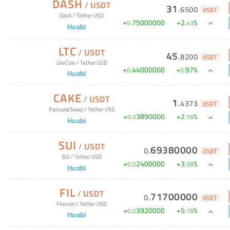
DASH
/
USDT
31
.
6500
USDT
Dash
/
Tether USD
+
75000000
+
2
%
0
.
.
43
Huobi
LTC
/
USDT
45
.
8200
USDT
LiteCoin
/
Tether USD
+
44000000
+
97
%
0
.
0
.
Huobi
CAKE
/
USDT
1
.
4373
USDT
PancakeSwap
/
Tether USD
+
3890000
+
2
%
0
.
0
.
78
Huobi
SUI
/
USDT
69380000
0
.
USDT
SUI
/
Tether USD
+
2400000
+
3
%
0
.
0
.
58
Huobi
FIL
/
USDT
71700000
0
.
USDT
Filecoin
/
Tether USD
+
3920000
+
5
%
0
.
0
.
78
Huobi