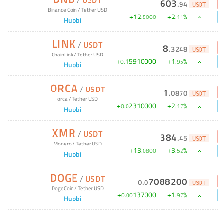
/
USDT
603
.
94
USDT
Binance Coin
/
Tether USD
+
12
+
2
%
.
5000
.
11
Huobi
LINK
/
USDT
8
.
3248
USDT
ChainLink
/
Tether USD
+
15910000
+
1
%
0
.
.
95
Huobi
ORCA
/
USDT
1
.
0870
USDT
orca
/
Tether USD
+
2310000
+
2
%
0
.
0
.
17
Huobi
XMR
/
USDT
384
.
45
USDT
Monero
/
Tether USD
+
13
+
3
%
.
0800
.
52
Huobi
DOGE
/
USDT
7088200
0
.
0
USDT
DogeCoin
/
Tether USD
+
137000
+
1
%
0
.
00
.
97
Huobi