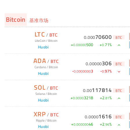
Bitcoin
基准市场
LTC
/
BTC
70600
0
.
000
BTC
LiteCoin
/
Bitcoin
+
500
+
71
%
0
.
00000
0
.
Huobi
ADA
/
BTC
306
0
.
00000
BTC
Cardano
/
Bitcoin
-
3
-
97
%
0
.
0000000
0
.
Huobi
SOL
/
BTC
117814
0
.
00
BTC
Solana
/
Bitcoin
+
3218
+
2
%
0
.
0000
.
81
Huobi
XRP
/
BTC
1616
0
.
0000
BTC
Ripple
/
Bitcoin
+
46
+
2
%
0
.
000000
.
96
Huobi