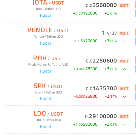
IOTA
/
USDT
3560000
0
.
0
USDT
Iota
/
Tether USD
+
190000
+
5
%
0
.
00
.
64
Huobi
PENDLE
/
USDT
1
.
4137
USDT
Pendle
/
Tether USD
+
5170000
+
3
%
0
.
0
.
80
Huobi
PHA
/
USDT
2250600
0
.
0
USDT
Phala Network
/
Tether USD
+
78200
+
3
%
0
.
000
.
60
Huobi
SPK
/
USDT
1475700
0
.
0
USDT
Spark
/
Tether USD
-
35800
-
2
%
0
.
000
.
37
Huobi
LDO
/
USDT
29100000
0
.
USDT
LIDO
/
Tether USD
+
580000
+
2
%
0
.
00
.
03
Huobi