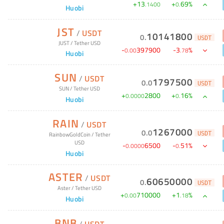
+
13
+
69
%
.
1400
0
.
Huobi
JST
/
USDT
10141800
0
.
USDT
JUST
/
Tether USD
-
397900
-
3
%
0
.
00
.
78
Huobi
SUN
/
USDT
1797500
0
.
0
USDT
SUN
/
Tether USD
+
2800
+
16
%
0
.
0000
0
.
Huobi
RAIN
/
USDT
1267000
0
.
0
USDT
RainbowGoldCoin
/
Tether
USD
-
6500
-
51
%
0
.
0000
0
.
Huobi
ASTER
/
USDT
60650000
0
.
USDT
Aster
/
Tether USD
+
710000
+
1
%
0
.
00
.
18
Huobi
BNB