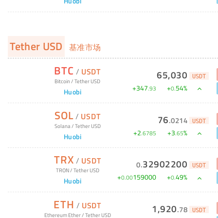
Huobi
Tether USD
基准市场
BTC
/
USDT
65,030
USDT
Bitcoin
/
Tether USD
+
347
+
54
%
.
93
0
.
Huobi
SOL
/
USDT
76
.
0214
USDT
Solana
/
Tether USD
+
2
+
3
%
.
6785
.
65
Huobi
TRX
/
USDT
32902200
0
.
USDT
TRON
/
Tether USD
+
159000
+
49
%
0
.
00
0
.
Huobi
ETH
/
USDT
1,920
.
78
USDT
Ethereum Ether
/
Tether USD