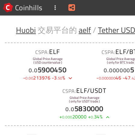
Coinhills
Huobi
交易平台的
aelf
/
Tether US
ELF
ELF/B
CSPA:
CSPA:
Global Price Average
Global Price Averag
( USD countervalue )
( only for BTC trade 
5900450
5
0
.
0
0
.
000000
-
213976
-
3
%
-
46
-
47
0
.
00
.
50
0
.
000000
.
4
ELF/USDT
CSPA:
Global Price Average
( only for USDT trade )
5830000
0
.
0
+
20000
+
34
%
0
.
000
0
.