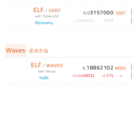
ELF
/
USDT
3157000
0
.
0
USDT
aelf
/
Tether USD
%
0
.
00000000
0
.
00
Biconomy
Waves
基准市场
ELF
/
WAVES
18862102
0
.
WAVES
aelf
/
Waves
-
40032
-
21
%
0
.
000
0
.
YoBit