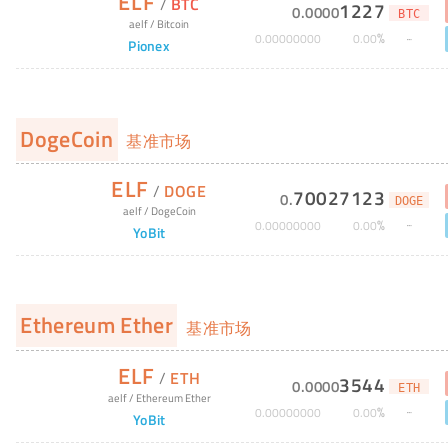
ELF
/
BTC
1227
0
.
0000
BTC
aelf
/
Bitcoin
%
0
.
00000000
0
.
00
Pionex
DogeCoin
基准市场
ELF
/
DOGE
70027123
0
.
DOGE
aelf
/
DogeCoin
%
0
.
00000000
0
.
00
YoBit
Ethereum Ether
基准市场
ELF
/
ETH
3544
0
.
0000
ETH
aelf
/
Ethereum Ether
%
0
.
00000000
0
.
00
YoBit