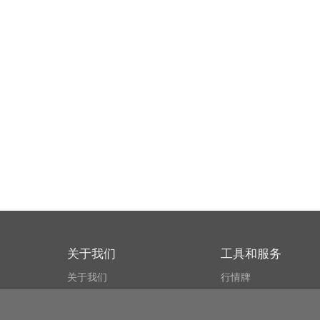
关于我们
工具和服务
关于我们
行情牌
什么叫CSPA?
比特币 显示器
用户协议
市场探测器