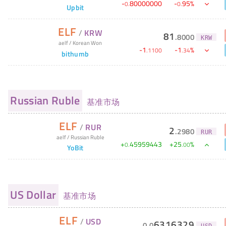
-
80000000
-
95
%
0
.
0
.
Upbit
ELF
/
KRW
81
.
8000
KRW
aelf
/
Korean Won
-
1
-
1
%
.
1100
.
34
bithumb
Russian Ruble
基准市场
ELF
/
RUR
2
.
2980
RUR
aelf
/
Russian Ruble
+
45959443
+
25
%
0
.
.
00
YoBit
US Dollar
基准市场
ELF
/
USD
6316329
0
.
0