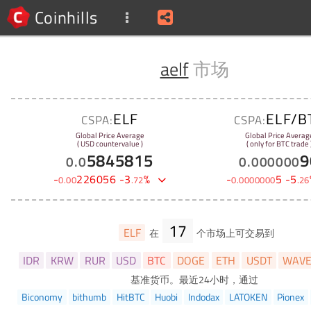
Coinhills
aelf
市场
ELF
ELF/B
CSPA:
CSPA:
Global Price Average
Global Price Averag
( USD countervalue )
( only for BTC trade 
5845815
9
0
.
0
0
.
000000
-
226056
-
3
%
-
5
-
5
0
.
00
.
72
0
.
0000000
.
26
17
ELF
在
个市场上可交易到
IDR
KRW
RUR
USD
BTC
DOGE
ETH
USDT
WAV
基准货币。最近24小时，通过
Biconomy
bithumb
HitBTC
Huobi
Indodax
LATOKEN
Pionex