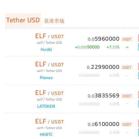
Tether USD
基准市场
ELF
/
USDT
5960000
0
.
0
USDT
aelf
/
Tether USD
+
90000
+
1
%
0
.
000
.
53
Huobi
ELF
/
USDT
22990000
0
.
USDT
aelf
/
Tether USD
%
0
.
00000000
0
.
00
Pionex
ELF
/
USDT
3835569
0
.
0
USDT
aelf
/
Tether USD
%
0
.
00000000
0
.
00
LATOKEN
ELF
/
USDT
6100000
0
.
0
USDT
aelf
/
Tether USD
%
0
.
00000000
0
.
00
HitBTC