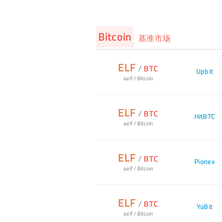
Bitcoin
基准市场
ELF
/
BTC
Upbit
aelf
/
Bitcoin
ELF
/
BTC
HitBTC
aelf
/
Bitcoin
ELF
/
BTC
Pionex
aelf
/
Bitcoin
ELF
/
BTC
YoBit
aelf
/
Bitcoin