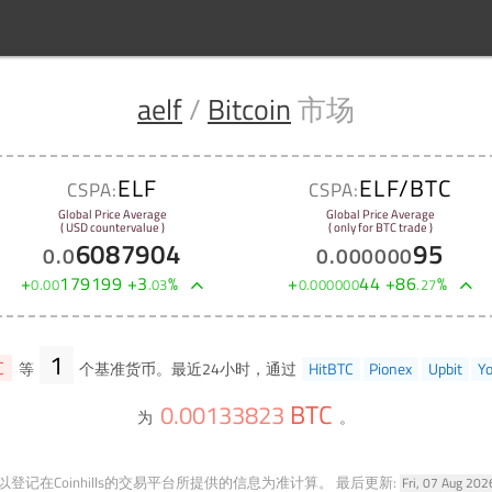
aelf
/
Bitcoin
市场
ELF
ELF/BTC
CSPA:
CSPA:
Global Price Average
Global Price Average
( USD countervalue )
( only for BTC trade )
6087904
95
0
.
0
0
.
000000
+
179199
+
3
%
+
44
+
86
%
0
.
00
.
03
0
.
000000
.
27
1
C
等
个基准货币。最近24小时，通过
HitBTC
Pionex
Upbit
Yo
BTC
0
.
00133823
为
。
登记在Coinhills的交易平台所提供的信息为准计算。
最后更新:
Fri, 07 Aug 20