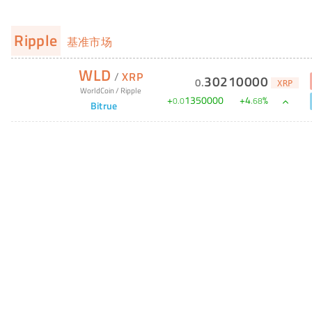
Ripple
基准市场
WLD
/
XRP
30210000
0
.
XRP
WorldCoin
/
Ripple
+
1350000
+
4
%
0
.
0
.
68
Bitrue