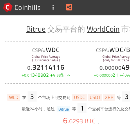
Coinhills
Bitrue
交易平台的
WorldCoin
市
WDC
WDC/B
CSPA:
CSPA:
Global Price Average
Global Price Averag
( USD countervalue )
( only for BTC trade 
32114116
49
0
.
0
.
00000
+
1348982
+
4
%
+
21
+
4
0
.
0
.
38
0
.
000000
.
4
3
3
WLD
USDC
USDT
XRP
在
个市场上可交易到
等
1
最近24小时，通过
Bitrue
等
个交易平台进行的总交
6
BTC
.
6293
。