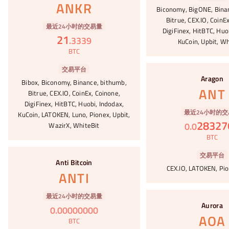
ANKR
Biconomy, BigONE, Bina
Bitrue, CEX.IO, CoinE
最近24小时的交易量
DigiFinex, HitBTC, Huo
21
.
3339
KuCoin, Upbit, Wh
BTC
#86
交易平台
Aragon
Bibox, Biconomy, Binance, bithumb,
ANT
Bitrue, CEX.IO, CoinEx, Coinone,
DigiFinex, HitBTC, Huobi, Indodax,
最近24小时的交
KuCoin, LATOKEN, Luno, Pionex, Upbit,
28327
0
.
0
WazirX, WhiteBit
BTC
#87
交易平台
Anti Bitcoin
CEX.IO, LATOKEN, Pio
ANTI
#88
最近24小时的交易量
Aurora
0
.
00000000
AOA
BTC