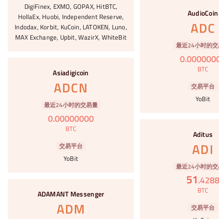
#34
DigiFinex, EXMO, GOPAX, HitBTC,
AudioCoin
HollaEx, Huobi, Independent Reserve,
ADC
Indodax, Korbit, KuCoin, LATOKEN, Luno,
MAX Exchange, Upbit, WazirX, WhiteBit
最近24小时的交
0
.
000000
#35
BTC
Asiadigicoin
ADCN
交易平台
YoBit
最近24小时的交易量
0
.
00000000
#36
BTC
Aditus
ADI
交易平台
YoBit
最近24小时的交
51
.
428
#37
BTC
ADAMANT Messenger
ADM
交易平台