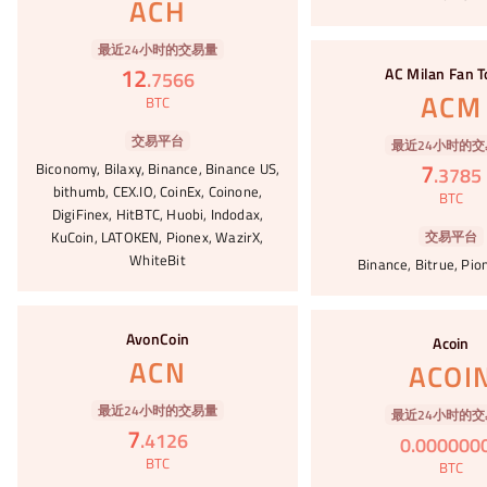
ACH
#25
最近24小时的交易量
12
AC Milan Fan 
.
7566
ACM
BTC
交易平台
最近24小时的交
7
Biconomy, Bilaxy, Binance, Binance US,
.
3785
bithumb, CEX.IO, CoinEx, Coinone,
BTC
DigiFinex, HitBTC, Huobi, Indodax,
KuCoin, LATOKEN, Pionex, WazirX,
交易平台
WhiteBit
Binance, Bitrue, Pio
#26
#27
AvonCoin
Acoin
ACN
ACOI
最近24小时的交易量
最近24小时的交
7
.
4126
0
.
000000
BTC
BTC