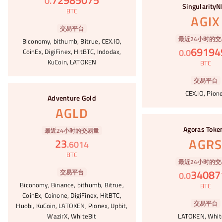
0
.
Singularity
BTC
AGIX
交易平台
最近24小时的交
Biconomy, bithumb, Bitrue, CEX.IO,
69194
0
.
0
CoinEx, DigiFinex, HitBTC, Indodax,
KuCoin, LATOKEN
BTC
交易平台
#49
CEX.IO, Pion
Adventure Gold
AGLD
#50
Agoras Toke
最近24小时的交易量
AGR
23
.
6014
BTC
最近24小时的交
34087
交易平台
0
.
0
Biconomy, Binance, bithumb, Bitrue,
BTC
CoinEx, Coinone, DigiFinex, HitBTC,
交易平台
Huobi, KuCoin, LATOKEN, Pionex, Upbit,
WazirX, WhiteBit
LATOKEN, Whit