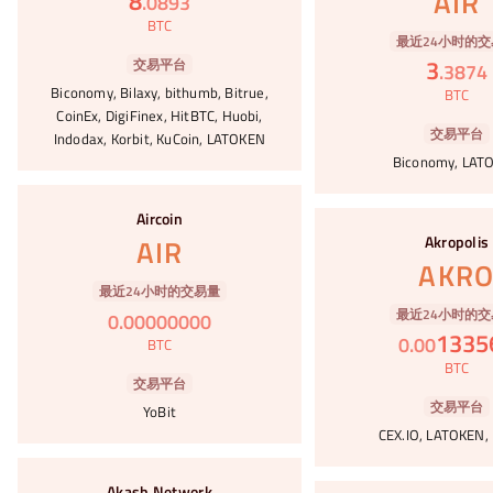
AIR
8
.
0893
BTC
最近24小时的交
3
交易平台
.
3874
Biconomy, Bilaxy, bithumb, Bitrue,
BTC
CoinEx, DigiFinex, HitBTC, Huobi,
交易平台
Indodax, Korbit, KuCoin, LATOKEN
Biconomy, LAT
#59
Aircoin
#60
Akropolis
AIR
AKR
最近24小时的交易量
最近24小时的交
0
.
00000000
1335
0
.
00
BTC
BTC
交易平台
交易平台
YoBit
CEX.IO, LATOKEN,
#61
Akash Network
#62