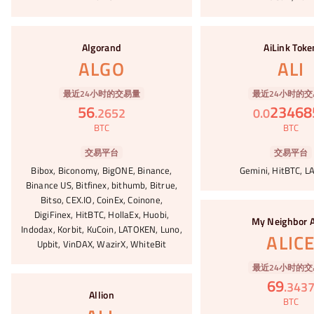
#65
#66
Algorand
AiLink Toke
ALGO
ALI
最近24小时的交易量
最近24小时的交
56
23468
.
2652
0
.
0
BTC
BTC
交易平台
交易平台
Bibox, Biconomy, BigONE, Binance,
Gemini, HitBTC, 
Binance US, Bitfinex, bithumb, Bitrue,
Bitso, CEX.IO, CoinEx, Coinone,
#67
DigiFinex, HitBTC, HollaEx, Huobi,
My Neighbor A
Indodax, Korbit, KuCoin, LATOKEN, Luno,
ALIC
Upbit, VinDAX, WazirX, WhiteBit
最近24小时的交
#68
69
.
343
Allion
BTC