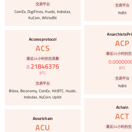
交易平台
交易平台
CoinEx, DigiFinex, Huobi, Indodax,
YoBit
KuCoin, WhiteBit
#28
#29
AnarchistsPr
Accessprotocol
ACP
ACS
最近24小时的交
最近24小时的交易量
0
.
000000
21846376
0
.
BTC
BTC
交易平台
交易平台
YoBit
Bibox, Biconomy, CoinEx, HitBTC, Huobi,
Indodax, KuCoin, Upbit
#30
Achain
#31
ACT
Assetchain
ACU
最近24小时的交