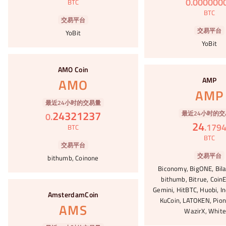
0
.
000000
BTC
BTC
交易平台
交易平台
YoBit
YoBit
#79
AMO Coin
#80
AMP
AMO
AMP
最近24小时的交易量
24321237
最近24小时的交
0
.
24
.
179
BTC
BTC
交易平台
交易平台
bithumb, Coinone
Biconomy, BigONE, Bila
bithumb, Bitrue, CoinE
#81
Gemini, HitBTC, Huobi, In
AmsterdamCoin
KuCoin, LATOKEN, Pion
AMS
WazirX, White