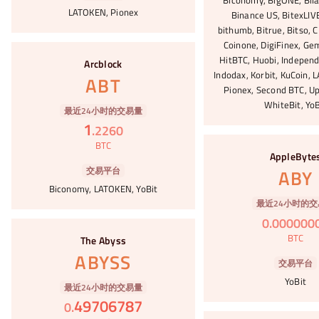
Biconomy, BigONE, Bila
LATOKEN, Pionex
Binance US, BitexLIVE
bithumb, Bitrue, Bitso, C
Coinone, DigiFinex, Ge
#18
HitBTC, Huobi, Indepen
Arcblock
Indodax, Korbit, KuCoin, 
ABT
Pionex, Second BTC, Up
WhiteBit, YoB
最近24小时的交易量
1
.
2260
#19
BTC
AppleByte
交易平台
ABY
Biconomy, LATOKEN, YoBit
最近24小时的交
0
.
000000
#20
BTC
The Abyss
ABYSS
交易平台
YoBit
最近24小时的交易量
49706787
0
.
#21