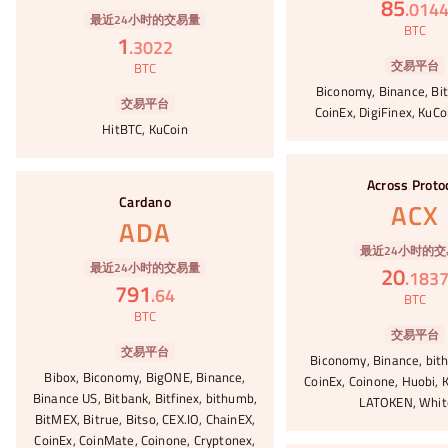
85
.
014
最近24小时的交易量
BTC
1
.
3022
交易平台
BTC
Biconomy, Binance, Bit
交易平台
CoinEx, DigiFinex, KuCo
HitBTC, KuCoin
#32
#33
Across Proto
Cardano
ACX
ADA
最近24小时的交
最近24小时的交易量
20
.
183
791
.
64
BTC
BTC
交易平台
交易平台
Biconomy, Binance, bith
Bibox, Biconomy, BigONE, Binance,
CoinEx, Coinone, Huobi, K
Binance US, Bitbank, Bitfinex, bithumb,
LATOKEN, Whit
BitMEX, Bitrue, Bitso, CEX.IO, ChainEX,
CoinEx, CoinMate, Coinone, Cryptonex,