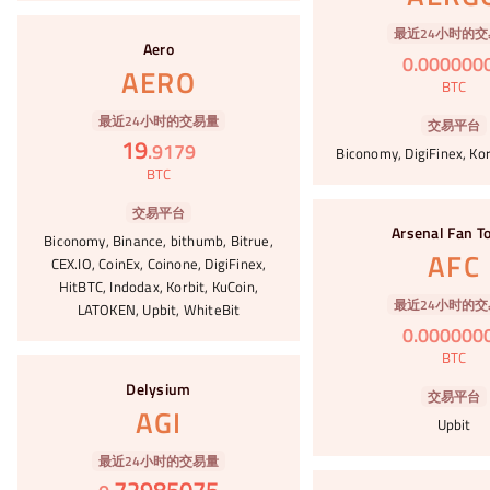
#45
最近24小时的交
Aero
0
.
000000
AERO
BTC
最近24小时的交易量
交易平台
19
.
9179
Biconomy, DigiFinex, Kor
BTC
#46
交易平台
Arsenal Fan T
Biconomy, Binance, bithumb, Bitrue,
AFC
CEX.IO, CoinEx, Coinone, DigiFinex,
HitBTC, Indodax, Korbit, KuCoin,
最近24小时的交
LATOKEN, Upbit, WhiteBit
0
.
000000
BTC
#47
Delysium
交易平台
AGI
Upbit
最近24小时的交易量
#48
72985075