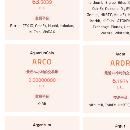
63
.
5039
bithumb, Bitrue, Bitso, 
BTC
CoinEx, Coinone, DigiF
Gemini, HitBTC, HollaEx, 
交易平台
Korbit, KuCoin, LATOKE
Bitrue, CEX.IO, CoinEx, Huobi, Indodax,
Exchange, Pionex, Upb
KuCoin, VinDAX
WazirX, WhiteBit,
#98
#99
AquariusCoin
Ardor
ARCO
ARD
最近24小时的交易量
最近24小时的交
6
0
.
00000000
.
1974
BTC
BTC
交易平台
交易平台
YoBit
bithumb, CoinEx, HitBTC,
#100
#101
Argentum
Argus