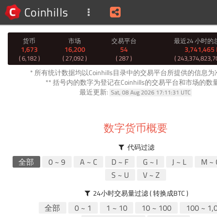
Coinhills
货币
市场
交易平台
最近24 小时的
1,673
16,200
54
3,741,465
( 6,182 )
( 27,092 )
( 287 )
( 243,374,823,7
* 所有统计数据均以Coinhills目录中的交易平台所提供的信息
** 括号内的数字为登记在Coinhills的交易平台和市场的数
最近更新:
Sat, 08 Aug 2026 17:11:31 UTC
数字货币概要
代码过滤
全部
0 ~ 9
A ~ C
D ~ F
G ~ I
J ~ L
M ~ 
S ~ U
V ~ Z
24小时交易量过滤 ( 转换成BTC )
全部
0 ~ 1
1 ~ 10
10 ~ 100
100 ~ 1,