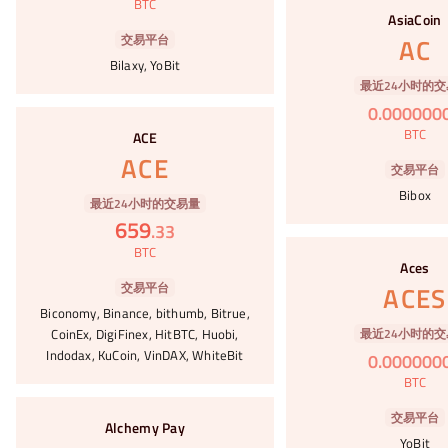
BTC
AsiaCoin
交易平台
AC
Bilaxy, YoBit
最近24小时的交
0
.
000000
#22
BTC
ACE
ACE
交易平台
Bibox
最近24小时的交易量
659
.
33
#23
BTC
Aces
交易平台
ACES
Biconomy, Binance, bithumb, Bitrue,
最近24小时的交
CoinEx, DigiFinex, HitBTC, Huobi,
Indodax, KuCoin, VinDAX, WhiteBit
0
.
000000
BTC
#24
交易平台
Alchemy Pay
YoBit