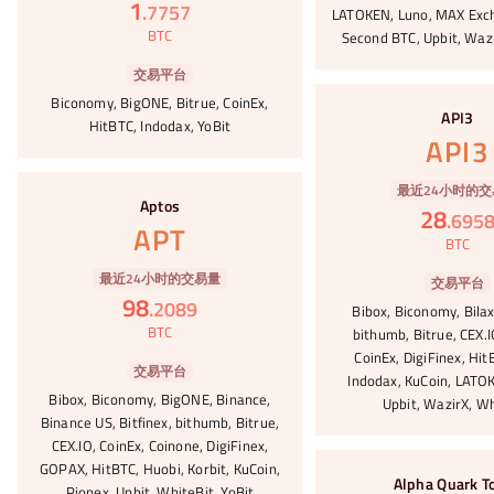
1
.
7757
LATOKEN, Luno, MAX Exch
BTC
Second BTC, Upbit, Waz
交易平台
#92
Biconomy, BigONE, Bitrue, CoinEx,
API3
HitBTC, Indodax, YoBit
API3
#93
最近24小时的交
Aptos
28
.
695
APT
BTC
最近24小时的交易量
交易平台
98
.
2089
Bibox, Biconomy, Bilax
BTC
bithumb, Bitrue, CEX.I
CoinEx, DigiFinex, Hit
交易平台
Indodax, KuCoin, LATO
Bibox, Biconomy, BigONE, Binance,
Upbit, WazirX, Wh
Binance US, Bitfinex, bithumb, Bitrue,
CEX.IO, CoinEx, Coinone, DigiFinex,
#94
GOPAX, HitBTC, Huobi, Korbit, KuCoin,
Alpha Quark T
Pionex, Upbit, WhiteBit, YoBit