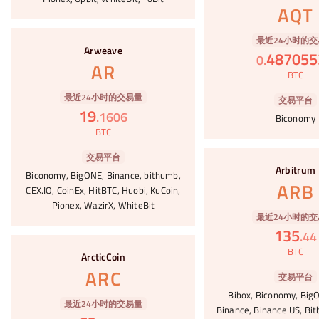
AQT
#95
最近24小时的交
Arweave
487055
0
.
AR
BTC
最近24小时的交易量
交易平台
19
.
1606
Biconomy
BTC
#96
交易平台
Arbitrum
Biconomy, BigONE, Binance, bithumb,
ARB
CEX.IO, CoinEx, HitBTC, Huobi, KuCoin,
Pionex, WazirX, WhiteBit
最近24小时的交
135
.
44
#97
BTC
ArcticCoin
ARC
交易平台
Bibox, Biconomy, BigO
最近24小时的交易量
Binance, Binance US, Bitb