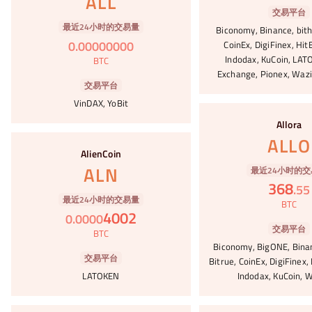
ALL
交易平台
最近24小时的交易量
Biconomy, Binance, bith
0
.
00000000
CoinEx, DigiFinex, Hit
Indodax, KuCoin, LA
BTC
Exchange, Pionex, Wazi
交易平台
VinDAX, YoBit
#69
Allora
#70
ALLO
AlienCoin
ALN
最近24小时的交
368
.
55
最近24小时的交易量
BTC
4002
0
.
0000
交易平台
BTC
Biconomy, BigONE, Bina
交易平台
Bitrue, CoinEx, DigiFinex,
LATOKEN
Indodax, KuCoin, W