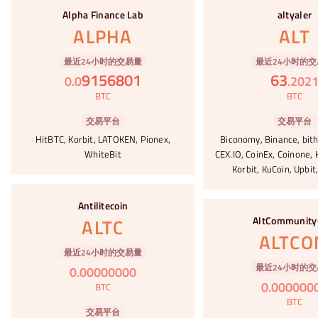
#71
#72
Alpha Finance Lab
altyaler
ALPHA
ALT
最近24小时的交易量
最近24小时的交
9156801
63
0
.
0
.
202
BTC
BTC
交易平台
交易平台
HitBTC, Korbit, LATOKEN, Pionex,
Biconomy, Binance, bith
WhiteBit
CEX.IO, CoinEx, Coinone, 
Korbit, KuCoin, Upbit
#73
Antilitecoin
#74
AltCommunity
ALTC
ALTC
最近24小时的交易量
最近24小时的交
0
.
00000000
0
.
000000
BTC
BTC
交易平台