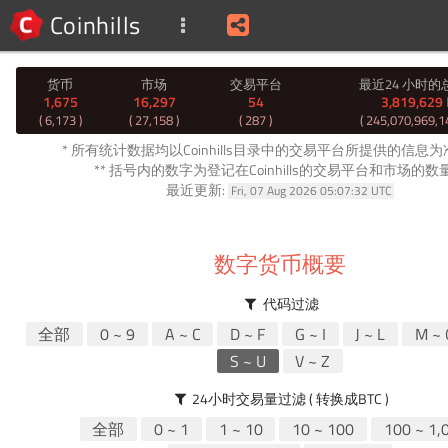
Coinhills
货币
市场
交易平台
最近24 小时的
1,675
16,297
54
3,819,629
( 6,173 )
( 27,158 )
( 287 )
( 245,070,969,1
* 所有统计数据均以Coinhills目录中的交易平台所提供的信息
** 括号内的数字为登记在Coinhills的交易平台和市场的数
最近更新:
Fri, 07 Aug 2026 05:07:32 UTC
数字货币概要
代码过滤
全部
0 ~ 9
A ~ C
D ~ F
G ~ I
J ~ L
M ~ 
S ~ U
V ~ Z
24小时交易量过滤 ( 转换成BTC )
全部
0 ~ 1
1 ~ 10
10 ~ 100
100 ~ 1,