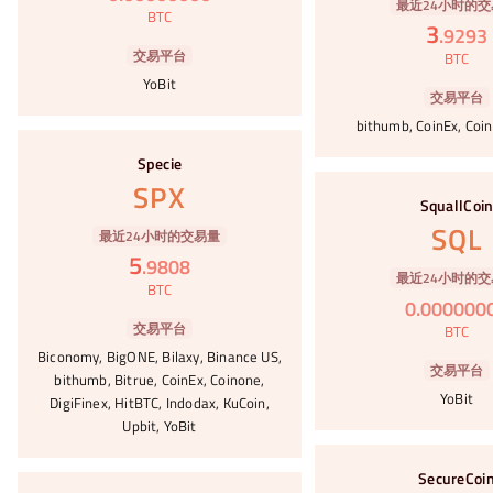
最近24小时的交
BTC
3
.
9293
交易平台
BTC
YoBit
交易平台
bithumb, CoinEx, Coin
#92
Specie
#93
SPX
SquallCoi
SQL
最近24小时的交易量
5
.
9808
最近24小时的交
BTC
0
.
000000
交易平台
BTC
Biconomy, BigONE, Bilaxy, Binance US,
交易平台
bithumb, Bitrue, CoinEx, Coinone,
YoBit
DigiFinex, HitBTC, Indodax, KuCoin,
Upbit, YoBit
#94
SecureCoi
#95