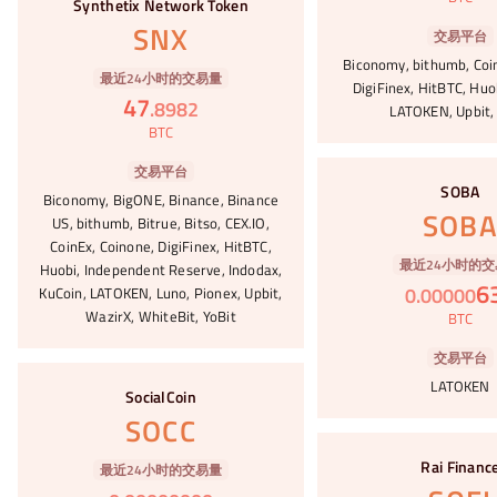
Synthetix Network Token
SNX
交易平台
Biconomy, bithumb, Coi
最近24小时的交易量
DigiFinex, HitBTC, Huo
47
.
8982
LATOKEN, Upbit,
BTC
#66
交易平台
SOBA
Biconomy, BigONE, Binance, Binance
SOB
US, bithumb, Bitrue, Bitso, CEX.IO,
CoinEx, Coinone, DigiFinex, HitBTC,
最近24小时的交
Huobi, Independent Reserve, Indodax,
6
0
.
00000
KuCoin, LATOKEN, Luno, Pionex, Upbit,
WazirX, WhiteBit, YoBit
BTC
交易平台
#67
LATOKEN
SocialCoin
SOCC
#68
Rai Financ
最近24小时的交易量