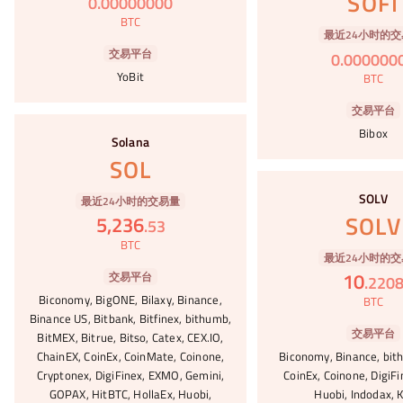
SOFI
0
.
00000000
BTC
最近24小时的交
交易平台
0
.
000000
YoBit
BTC
交易平台
#69
Bibox
Solana
SOL
#70
SOLV
最近24小时的交易量
SOLV
5,236
.
53
BTC
最近24小时的交
10
交易平台
.
220
Biconomy, BigONE, Bilaxy, Binance,
BTC
Binance US, Bitbank, Bitfinex, bithumb,
交易平台
BitMEX, Bitrue, Bitso, Catex, CEX.IO,
ChainEX, CoinEx, CoinMate, Coinone,
Biconomy, Binance, bith
Cryptonex, DigiFinex, EXMO, Gemini,
CoinEx, Coinone, DigiFi
GOPAX, HitBTC, HollaEx, Huobi,
Huobi, Indodax, 