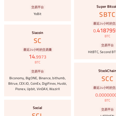
#14
Super Bitco
交易平台
SBTC
YoBit
最近24小时的交
#15
418795
0
.
Siacoin
BTC
SC
交易平台
最近24小时的交易量
HitBTC, Second BT
14
.
9973
BTC
#16
StockChai
交易平台
SCC
Biconomy, BigONE, Binance, bithumb,
Bitrue, CEX.IO, CoinEx, DigiFinex, Huobi,
最近24小时的交
Pionex, Upbit, VinDAX, WazirX
0
.
000000
BTC
#17
Social
交易平台
SCL