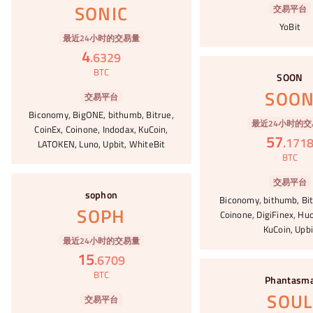
SONIC
交易平台
YoBit
最近24小时的交易量
4
.
6329
#75
BTC
SOON
SOO
交易平台
Biconomy, BigONE, bithumb, Bitrue,
最近24小时的交
CoinEx, Coinone, Indodax, KuCoin,
57
.
171
LATOKEN, Luno, Upbit, WhiteBit
BTC
#76
交易平台
sophon
Biconomy, bithumb, Bit
SOPH
Coinone, DigiFinex, Huo
KuCoin, Upbi
最近24小时的交易量
15
.
6709
#77
BTC
Phantasm
SOUL
交易平台