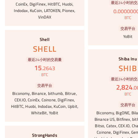
最近24小时的交
CoinEx, DigiFinex, HitBTC, Huobi,
0
.
000000
Indodax, KuCoin, LATOKEN, Pionex,
VinDAX
BTC
交易平台
#35
YoBit
Shell
SHELL
#36
Shiba Inu
最近24小时的交易量
SHIB
15
.
2643
BTC
最近24小时的交
2,824
交易平台
.
0
Biconomy, Binance, bithumb, Bitrue,
BTC
CEX.IO, CoinEx, Coinone, DigiFinex,
交易平台
HitBTC, Huobi, Indodax, KuCoin, Upbit,
WhiteBit, YoBit
Biconomy, BigONE, Bila
Binance US, Bitfinex, bi
Bitso, Catex, CEX.IO, Ch
#37
Coinone, DigiFinex, Gem
StrongHands