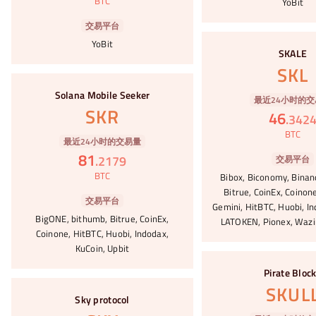
BTC
YoBit
交易平台
#48
YoBit
SKALE
SKL
#49
Solana Mobile Seeker
最近24小时的交
SKR
46
.
342
BTC
最近24小时的交易量
81
.
2179
交易平台
BTC
Bibox, Biconomy, Binan
Bitrue, CoinEx, Coinone
交易平台
Gemini, HitBTC, Huobi, In
BigONE, bithumb, Bitrue, CoinEx,
LATOKEN, Pionex, Wazi
Coinone, HitBTC, Huobi, Indodax,
KuCoin, Upbit
#50
Pirate Bloc
#51
SKUL
Sky protocol