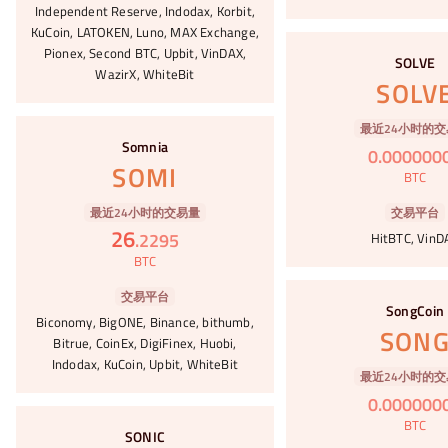
Independent Reserve, Indodax, Korbit,
KuCoin, LATOKEN, Luno, MAX Exchange,
#71
Pionex, Second BTC, Upbit, VinDAX,
SOLVE
WazirX, WhiteBit
SOLV
#72
最近24小时的交
Somnia
0
.
000000
SOMI
BTC
最近24小时的交易量
交易平台
26
.
2295
HitBTC, VinD
BTC
#73
交易平台
SongCoin
Biconomy, BigONE, Binance, bithumb,
SON
Bitrue, CoinEx, DigiFinex, Huobi,
Indodax, KuCoin, Upbit, WhiteBit
最近24小时的交
0
.
000000
#74
BTC
SONIC