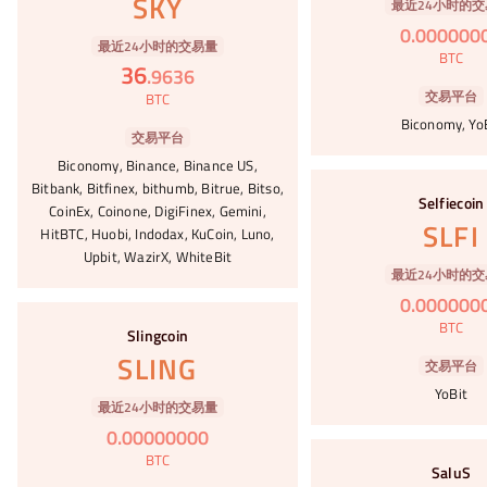
SKY
最近24小时的交
0
.
000000
最近24小时的交易量
BTC
36
.
9636
交易平台
BTC
Biconomy, Yo
交易平台
Biconomy, Binance, Binance US,
#52
Bitbank, Bitfinex, bithumb, Bitrue, Bitso,
Selfiecoin
CoinEx, Coinone, DigiFinex, Gemini,
SLFI
HitBTC, Huobi, Indodax, KuCoin, Luno,
Upbit, WazirX, WhiteBit
最近24小时的交
0
.
000000
#53
BTC
Slingcoin
SLING
交易平台
YoBit
最近24小时的交易量
0
.
00000000
#54
BTC
SaluS