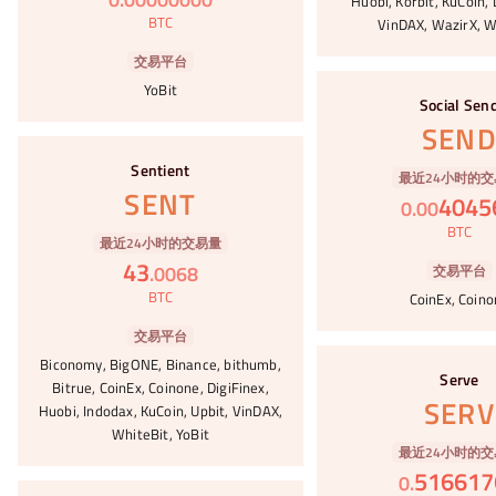
Huobi, Korbit, KuCoin, 
BTC
VinDAX, WazirX, W
交易平台
#28
YoBit
Social Sen
SEN
#29
Sentient
最近24小时的交
SENT
4045
0
.
00
BTC
最近24小时的交易量
43
.
0068
交易平台
BTC
CoinEx, Coin
交易平台
#30
Biconomy, BigONE, Binance, bithumb,
Serve
Bitrue, CoinEx, Coinone, DigiFinex,
SERV
Huobi, Indodax, KuCoin, Upbit, VinDAX,
WhiteBit, YoBit
最近24小时的交
516617
0
.
#31