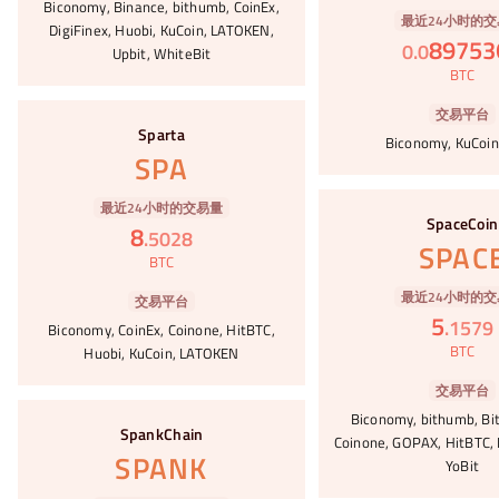
Biconomy, Binance, bithumb, CoinEx,
最近24小时的交
DigiFinex, Huobi, KuCoin, LATOKEN,
89753
0
.
0
Upbit, WhiteBit
BTC
#78
交易平台
Sparta
Biconomy, KuCoin
SPA
#79
最近24小时的交易量
SpaceCoin
8
.
5028
SPAC
BTC
最近24小时的交
交易平台
5
.
1579
Biconomy, CoinEx, Coinone, HitBTC,
BTC
Huobi, KuCoin, LATOKEN
交易平台
#80
Biconomy, bithumb, Bit
SpankChain
Coinone, GOPAX, HitBTC, K
SPANK
YoBit