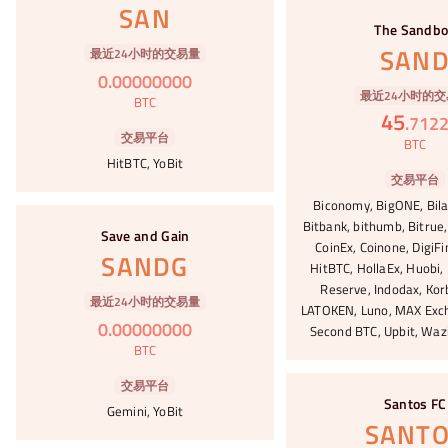
#8
SAN
The Sandb
SAN
最近24小时的交易量
0
.
00000000
最近24小时的交
BTC
45
.
712
交易平台
BTC
HitBTC, YoBit
交易平台
Biconomy, BigONE, Bila
#9
Bitbank, bithumb, Bitrue,
Save and Gain
CoinEx, Coinone, DigiFi
SANDG
HitBTC, HollaEx, Huobi,
Reserve, Indodax, Korb
最近24小时的交易量
LATOKEN, Luno, MAX Exch
0
.
00000000
Second BTC, Upbit, Waz
BTC
#10
交易平台
Santos FC
Gemini, YoBit
SANT