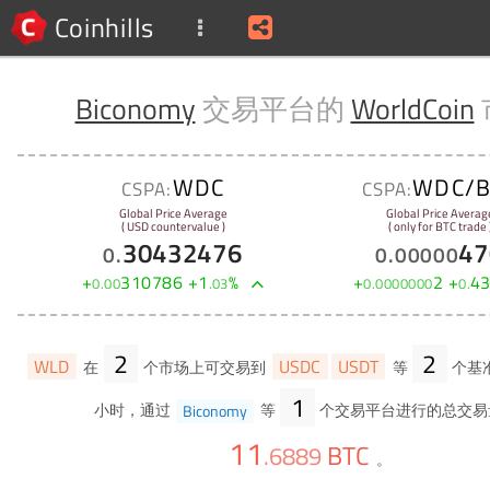
Coinhills
Biconomy
交易平台的
WorldCoin
WDC
WDC/B
CSPA:
CSPA:
Global Price Average
Global Price Averag
( USD countervalue )
( only for BTC trade 
30432476
47
0
.
0
.
00000
+
310786
+
1
%
+
2
+
4
0
.
00
.
03
0
.
0000000
0
.
2
2
WLD
USDC
USDT
在
个市场上可交易到
等
个基
1
小时，通过
Biconomy
等
个交易平台进行的总交易
11
BTC
.
6889
。