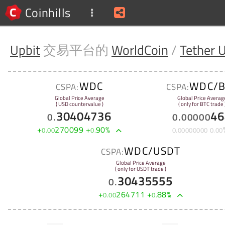
Coinhills
Upbit
交易平台的
WorldCoin
/
Tether 
WDC
WDC/B
CSPA:
CSPA:
Global Price Average
Global Price Averag
( USD countervalue )
( only for BTC trade 
30404736
46
0
.
0
.
00000
+
270099
+
90
%
0
.
00
0
.
0
.
00000000
0
.
00
WDC/USDT
CSPA:
Global Price Average
( only for USDT trade )
30435555
0
.
+
264711
+
88
%
0
.
00
0
.