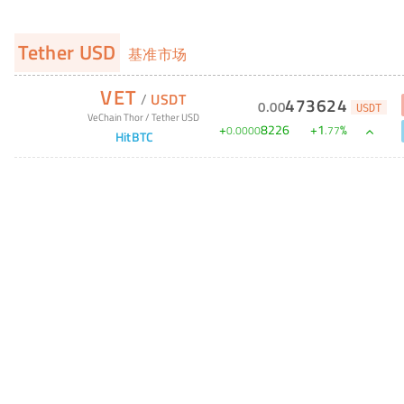
Tether USD
基准市场
VET
/
USDT
473624
0
.
00
USDT
VeChain Thor
/
Tether USD
+
8226
+
1
%
0
.
0000
.
77
HitBTC