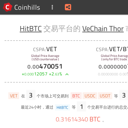
Coinhills
HitBTC
交易平台的
VeChain Thor
VET
VET/B
CSPA:
CSPA:
Global Price Average
Global Price Averag
( USD countervalue )
( only for BTC trade 
470051
0
.
00
0
.
0000000
+
12057
+
2
%
0
.
000
.
63
0
.
00000000
0
.
00
3
3
VET
BTC
USDC
USDT
在
个市场上可交易到
等
1
最近24小时，通过
HitBTC
等
个交易平台进行的总交
BTC
0
.
31614340
。