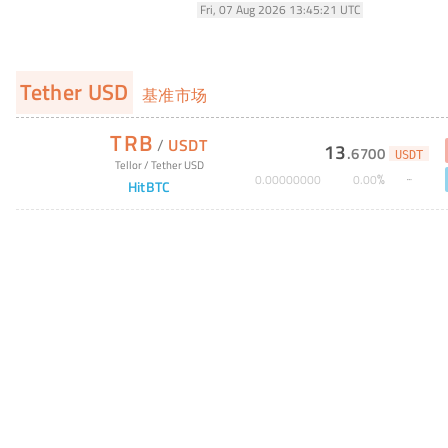
Fri, 07 Aug 2026 13:45:21 UTC
Tether USD
基准市场
TRB
/
USDT
13
.
6700
USDT
Tellor
/
Tether USD
%
0
.
00000000
0
.
00
HitBTC