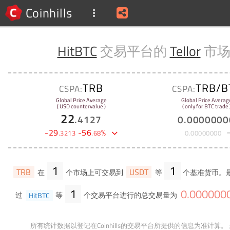
Coinhills
HitBTC
交易平台的
Tellor
市
TRB
TRB/B
CSPA:
CSPA:
Global Price Average
Global Price Averag
( USD countervalue )
( only for BTC trade 
22
.
4127
0
.
0000000
-
29
-
56
%
.
3213
.
68
0
.
00000000
1
1
TRB
USDT
在
个市场上可交易到
等
个基准货币。
1
0
.
000000
过
HitBTC
等
个交易平台进行的总交易量为
所有统计数据以登记在Coinhills的交易平台所提供的信息为准计算。