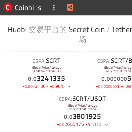
Coinhills
Huobi
交易平台的
Secret Coin
/
Tethe
场
SCRT
SCRT/
CSPA:
CSPA:
Global Price Average
Global Price Averag
( USD countervalue )
( only for BTC trade 
3241335
5
0
.
0
0
.
000000
-
31367
-
96
%
-
1
-
1
0
.
000
0
.
0
.
0000000
.
96
SCRT/USDT
CSPA:
Global Price Average
( only for USDT trade )
3801925
0
.
0
-
2655176
-
41
%
0
.
0
.
12