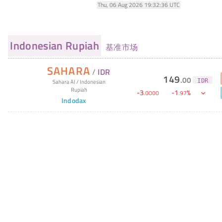
Thu, 06 Aug 2026 19:32:36 UTC
Indonesian Rupiah
基准市场
SAHARA
/
IDR
149
.
00
IDR
Sahara AI
/
Indonesian
Rupiah
-
3
-
1
%
.
0000
.
97
Indodax