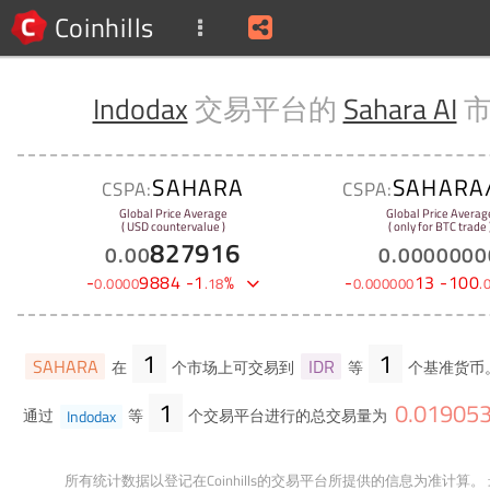
Coinhills
Indodax
交易平台的
Sahara AI
市
SAHARA
SAHARA
CSPA:
CSPA:
Global Price Average
Global Price Averag
( USD countervalue )
( only for BTC trade 
827916
0
.
00
0
.
0000000
-
9884
-
1
%
-
13
-
100
0
.
0000
.
18
0
.
000000
.
1
1
SAHARA
IDR
在
个市场上可交易到
等
个基准货币
1
0
.
01905
通过
Indodax
等
个交易平台进行的总交易量为
所有统计数据以登记在Coinhills的交易平台所提供的信息为准计算。