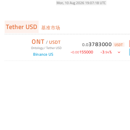
Mon, 10 Aug 2026 19:07:18 UTC
Tether USD
基准市场
ONT
/
USDT
3783000
0
.
0
USDT
Ontology
/
Tether USD
-
155000
-
3
%
0
.
00
.
94
Binance US