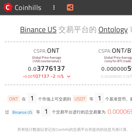
Coinhills
Binance US
交易平台的
Ontology
ONT
ONT/B
CSPA:
CSPA:
Global Price Average
Global Price Averag
( USD countervalue )
( only for BTC trade 
3776137
5
0
.
0
0
.
000000
-
107137
-
2
%
0
.
00
.
76
0
.
00000000
0
.
00
1
1
ONT
USDT
在
个市场上可交易到
等
个基准货币。
1
0
.
00006
过
Binance US
等
个交易平台进行的总交易量为
所有统计数据以登记在Coinhills的交易平台所提供的信息为准计算。