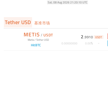
Sat, 08 Aug 2026 21:20:10 UTC
Tether USD
基准市场
METIS
/
USDT
2
.
9910
USDT
Metis
/
Tether USD
%
0
.
00000000
0
.
00
HitBTC