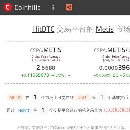
Coinhills
HitBTC
交易平台的
Metis
市
METIS
METIS/
CSPA:
CSPA:
Global Price Average
Global Price Averag
( USD countervalue )
( only for BTC trade 
2
396
.
5688
0
.
0000
+
11569670
+
4
%
+
190
+
5
0
.
.
72
0
.
00000
.
0
1
1
METIS
USDT
在
个市场上可交易到
等
个基准货币
1
0
.
000000
通过
HitBTC
等
个交易平台进行的总交易量为
所有统计数据以登记在Coinhills的交易平台所提供的信息为准计算。