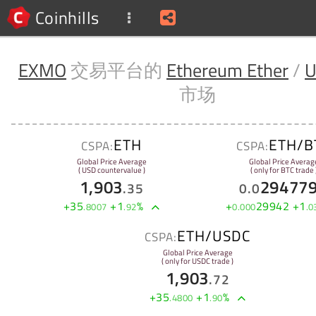
Coinhills
EXMO
交易平台的
Ethereum Ether
/
U
市场
ETH
ETH/B
CSPA:
CSPA:
Global Price Average
Global Price Averag
( USD countervalue )
( only for BTC trade 
1,903
29477
.
35
0
.
0
+
35
+
1
%
+
29942
+
1
.
8007
.
92
0
.
000
.
0
ETH/USDC
CSPA:
Global Price Average
( only for USDC trade )
1,903
.
72
+
35
+
1
%
.
4800
.
90