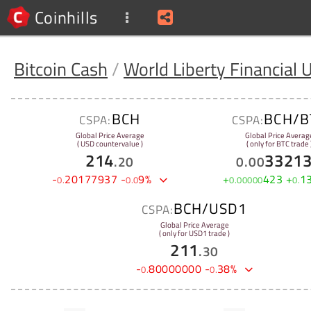
Coinhills
Bitcoin Cash
/
World Liberty Financial
BCH
BCH/B
CSPA:
CSPA:
Global Price Average
Global Price Averag
( USD countervalue )
( only for BTC trade 
214
3321
.
20
0
.
00
-
20177937
-
9
%
+
423
+
1
0
.
0
.
0
0
.
00000
0
.
BCH/USD1
CSPA:
Global Price Average
( only for USD1 trade )
211
.
30
-
80000000
-
38
%
0
.
0
.