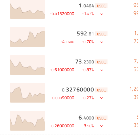
9
1
.
0464
USD1
9
-
1520000
-
1
%
0
.
0
.
43
1
592
.
81
USD1
7
-
4
-
70
%
.
1600
0
.
7
73
.
2300
USD1
5
-
61000000
-
83
%
0
.
0
.
1,2
32760000
0
.
USD1
3
-
90000
-
27
%
0
.
000
0
.
6
.
4000
USD1
3
-
26000000
-
3
%
0
.
.
90