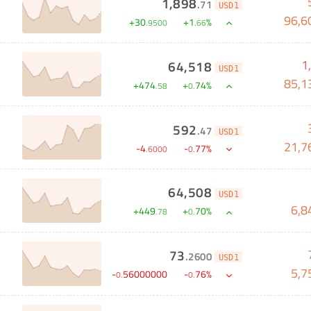
1,898
.
71
USD1
96,6
+
30
+
1
%
.
9500
.
66
1
64,518
USD1
85,1
+
474
+
74
%
.
58
0
.
592
.
47
USD1
21,7
-
4
-
77
%
.
6000
0
.
64,508
USD1
6,8
+
449
+
70
%
.
78
0
.
73
.
2600
USD1
5,7
-
56000000
-
76
%
0
.
0
.