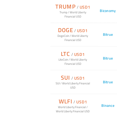
TRUMP
/
USD1
Biconomy
Trump
/
World Liberty
Financial USD
DOGE
/
USD1
Bitrue
DogeCoin
/
World Liberty
Financial USD
LTC
/
USD1
Bitrue
LiteCoin
/
World Liberty
Financial USD
SUI
/
USD1
Bitrue
SUI
/
World Liberty Financial
USD
WLFI
/
USD1
Binance
World Liberty Financial
/
World Liberty Financial USD