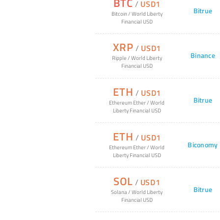
BTC
/
USD1
Bitrue
Bitcoin
/
World Liberty
Financial USD
XRP
/
USD1
Binance
Ripple
/
World Liberty
Financial USD
ETH
/
USD1
Bitrue
Ethereum Ether
/
World
Liberty Financial USD
ETH
/
USD1
Biconomy
Ethereum Ether
/
World
Liberty Financial USD
SOL
/
USD1
Bitrue
Solana
/
World Liberty
Financial USD