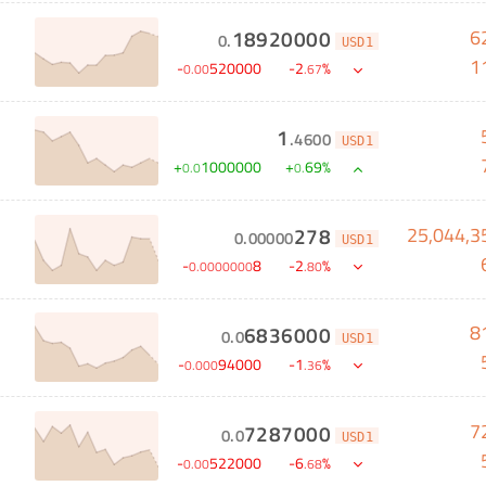
6
18920000
0
.
USD1
1
-
520000
-
2
%
0
.
00
.
67
1
.
4600
USD1
+
1000000
+
69
%
0
.
0
0
.
25,044,3
278
0
.
00000
USD1
-
8
-
2
%
0
.
0000000
.
80
8
6836000
0
.
0
USD1
-
94000
-
1
%
0
.
000
.
36
7
7287000
0
.
0
USD1
-
522000
-
6
%
0
.
00
.
68