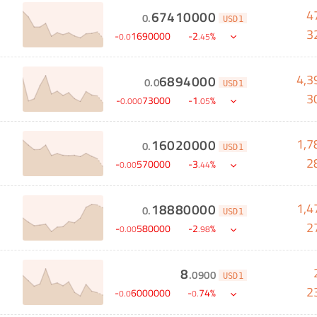
4
67410000
0
.
USD1
3
-
1690000
-
2
%
0
.
0
.
45
4,3
6894000
0
.
0
USD1
3
-
73000
-
1
%
0
.
000
.
05
1,7
16020000
0
.
USD1
2
-
570000
-
3
%
0
.
00
.
44
1,4
18880000
0
.
USD1
2
-
580000
-
2
%
0
.
00
.
98
8
.
0900
USD1
2
-
6000000
-
74
%
0
.
0
0
.