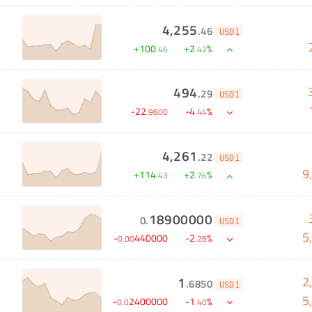
4,255
.
46
USD1
+
100
+
2
%
.
46
.
42
494
.
29
USD1
-
22
-
4
%
.
9600
.
44
4,261
.
22
USD1
9
+
114
+
2
%
.
43
.
76
18900000
0
.
USD1
5
-
440000
-
2
%
0
.
00
.
28
2
1
.
6850
USD1
5
-
2400000
-
1
%
0
.
0
.
40