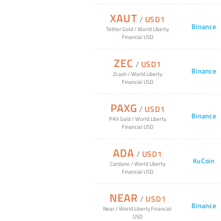
XAUT
/
USD1
Binance
Tether Gold
/
World Liberty
Financial USD
ZEC
/
USD1
Binance
Zcash
/
World Liberty
Financial USD
PAXG
/
USD1
Binance
PAX Gold
/
World Liberty
Financial USD
ADA
/
USD1
KuCoin
Cardano
/
World Liberty
Financial USD
NEAR
/
USD1
Binance
Near
/
World Liberty Financial
USD