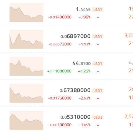
1
1
.
4445
USD1
2
-
1400000
-
96
%
0
.
0
0
.
3,0
6897000
0
.
0
USD1
2
-
72000
-
1
%
0
.
000
.
03
4
44
.
8700
USD1
2
+
11000000
+
25
%
0
.
0
.
2
67380000
0
.
USD1
1
-
1750000
-
2
%
0
.
0
.
53
2,5
5310000
0
.
0
USD1
1
-
100000
-
1
%
0
.
00
.
85