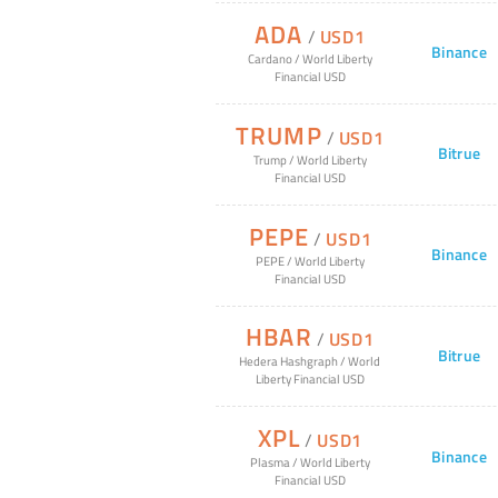
ADA
/
USD1
Binance
Cardano
/
World Liberty
Financial USD
TRUMP
/
USD1
Bitrue
Trump
/
World Liberty
Financial USD
PEPE
/
USD1
Binance
PEPE
/
World Liberty
Financial USD
HBAR
/
USD1
Bitrue
Hedera Hashgraph
/
World
Liberty Financial USD
XPL
/
USD1
Binance
Plasma
/
World Liberty
Financial USD