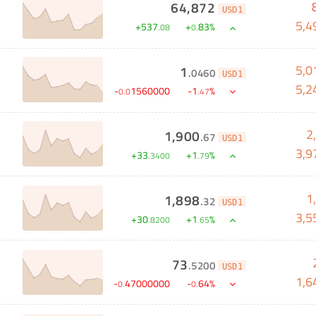
64,872
USD1
5,4
+
537
+
83
%
.
08
0
.
5,0
1
.
0460
USD1
5,2
-
1560000
-
1
%
0
.
0
.
47
2
1,900
.
67
USD1
3,9
+
33
+
1
%
.
3400
.
79
1
1,898
.
32
USD1
3,5
+
30
+
1
%
.
8200
.
65
73
.
5200
USD1
1,6
-
47000000
-
64
%
0
.
0
.