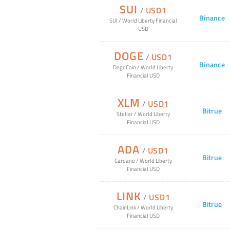
SUI
/
USD1
Binance
SUI
/
World Liberty Financial
USD
DOGE
/
USD1
Binance
DogeCoin
/
World Liberty
Financial USD
XLM
/
USD1
Bitrue
Stellar
/
World Liberty
Financial USD
ADA
/
USD1
Bitrue
Cardano
/
World Liberty
Financial USD
LINK
/
USD1
Bitrue
ChainLink
/
World Liberty
Financial USD