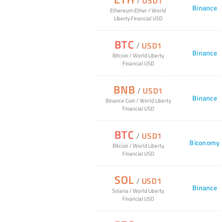
/
USD1
Binance
Ethereum Ether
/
World
Liberty Financial USD
BTC
/
USD1
Binance
Bitcoin
/
World Liberty
Financial USD
BNB
/
USD1
Binance
Binance Coin
/
World Liberty
Financial USD
BTC
/
USD1
Biconomy
Bitcoin
/
World Liberty
Financial USD
SOL
/
USD1
Binance
Solana
/
World Liberty
Financial USD