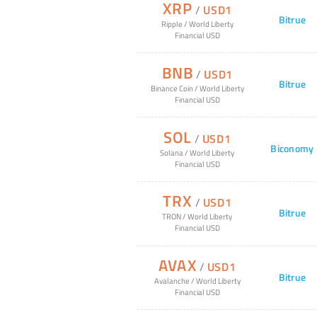
XRP
/
USD1
Bitrue
Ripple
/
World Liberty
Financial USD
BNB
/
USD1
Bitrue
Binance Coin
/
World Liberty
Financial USD
SOL
/
USD1
Biconomy
Solana
/
World Liberty
Financial USD
TRX
/
USD1
Bitrue
TRON
/
World Liberty
Financial USD
AVAX
/
USD1
Bitrue
Avalanche
/
World Liberty
Financial USD