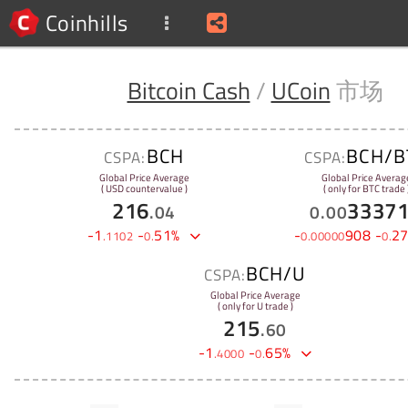
Coinhills
Bitcoin Cash
/
UCoin
市场
BCH
BCH/B
CSPA:
CSPA:
Global Price Average
Global Price Averag
( USD countervalue )
( only for BTC trade 
216
3337
.
04
0
.
00
-
1
-
51
%
-
908
-
2
.
1102
0
.
0
.
00000
0
.
BCH/U
CSPA:
Global Price Average
( only for U trade )
215
.
60
-
1
-
65
%
.
4000
0
.