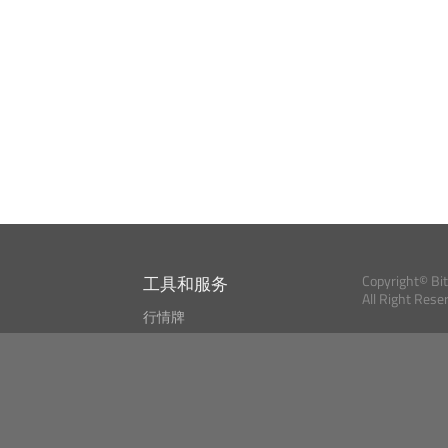
工具和服务
Copyright© Bi
All Right Rese
行情牌
?
比特币 显示器
Bitcoin, Ether an
cryptocurrencies 
市场探测器
新闻资讯
搜索
Public API