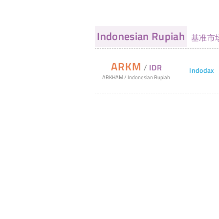
Indonesian Rupiah
基准市
ARKM
/
IDR
Indodax
ARKHAM
/
Indonesian Rupiah