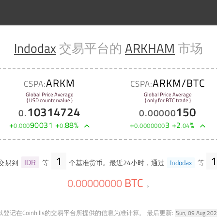
Indodax
交易平台的
ARKHAM
市场
ARKM
ARKM/BTC
CSPA:
CSPA:
Global Price Average
Global Price Average
( USD countervalue )
( only for BTC trade )
10314724
150
0
.
0
.
00000
+
90031
+
88
%
+
3
+
2
%
0
.
000
0
.
0
.
0000000
.
04
1
IDR
交易到
等
个基准货币。最近24小时，通过
Indodax
等
BTC
0
.
00000000
。
登记在Coinhills的交易平台所提供的信息为准计算。
最后更新:
Sun, 09 Aug 20