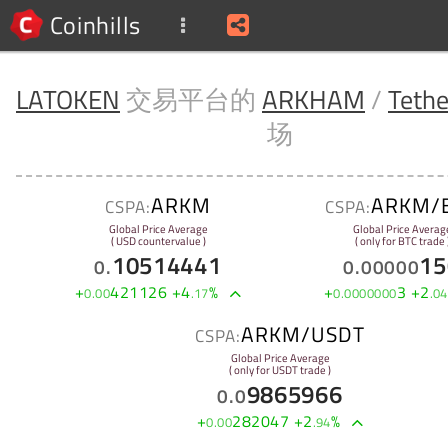
Coinhills
LATOKEN
交易平台的
ARKHAM
/
Teth
场
ARKM
ARKM/
CSPA:
CSPA:
Global Price Average
Global Price Averag
( USD countervalue )
( only for BTC trade 
10514441
15
0
.
0
.
00000
+
421126
+
4
%
+
3
+
2
0
.
00
.
17
0
.
0000000
.
04
ARKM/USDT
CSPA:
Global Price Average
( only for USDT trade )
9865966
0
.
0
+
282047
+
2
%
0
.
00
.
94