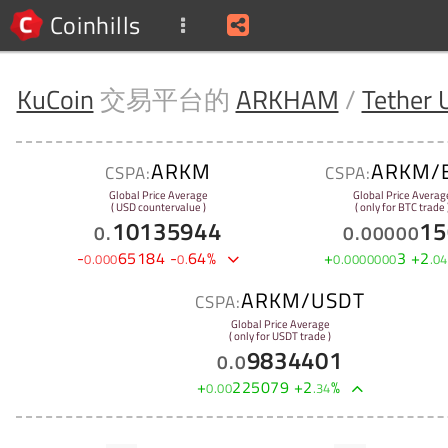
Coinhills
KuCoin
交易平台的
ARKHAM
/
Tether
ARKM
ARKM/
CSPA:
CSPA:
Global Price Average
Global Price Averag
( USD countervalue )
( only for BTC trade 
10135944
15
0
.
0
.
00000
-
65184
-
64
%
+
3
+
2
0
.
000
0
.
0
.
0000000
.
04
ARKM/USDT
CSPA:
Global Price Average
( only for USDT trade )
9834401
0
.
0
+
225079
+
2
%
0
.
00
.
34