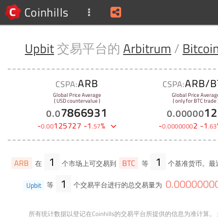
Coinhills
Upbit
交易平台的
Arbitrum
/
Bitcoi
ARB
ARB/B
CSPA:
CSPA:
Global Price Average
Global Price Averag
( USD countervalue )
( only for BTC trade 
7866931
12
0
.
0
0
.
00000
-
125727
-
1
%
-
2
-
1
0
.
00
.
57
0
.
0000000
.
63
1
1
ARB
BTC
在
个市场上可交易到
等
个基准货币。最
1
0
.
0000000
Upbit
等
个交易平台进行的总交易量为
所有统计数据以登记在Coinhills的交易平台所提供的信息为准计算。