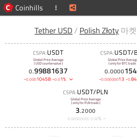
Coinhills
Tether USD
/
Polish Złoty
마켓
USDT
USDT/
CSPA:
CSPA:
Global Price Average
Global Price Averag
( USD countervalue )
( only for BTC trade 
99881637
154
0
.
0
.
0000
-
10458
-
1
%
-
13
-
84
0
.
000
0
.
0
0
.
000000
0
.
USDT/PLN
CSPA:
Global Price Average
( only for PLN trade )
3
.
2000
%
0
.
00000000
0
.
00