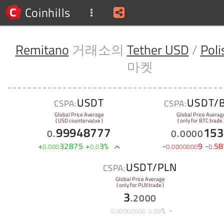
Coinhills
Remitano
거래소의
Tether USD
/
Poli
마켓
USDT
USDT/
CSPA:
CSPA:
Global Price Average
Global Price Averag
( USD countervalue )
( only for BTC trade 
99948777
153
0
.
0
.
0000
+
32875
+
3
%
-
9
-
58
0
.
000
0
.
0
0
.
0000000
0
.
USDT/PLN
CSPA:
Global Price Average
( only for PLN trade )
3
.
2000
%
0
.
00000000
0
.
00