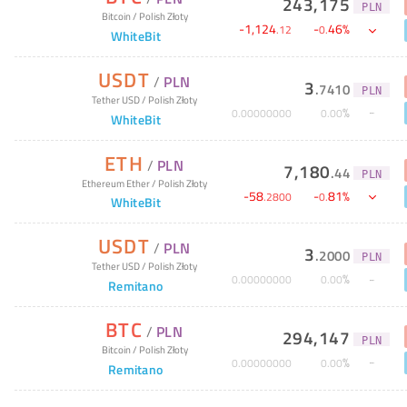
243,175
PLN
Bitcoin
/
Polish Złoty
-
1,124
-
46
%
.
12
0
.
WhiteBit
USDT
/
PLN
3
.
7410
PLN
Tether USD
/
Polish Złoty
%
0
.
00000000
0
.
00
WhiteBit
ETH
/
PLN
7,180
.
44
PLN
Ethereum Ether
/
Polish Złoty
-
58
-
81
%
.
2800
0
.
WhiteBit
USDT
/
PLN
3
.
2000
PLN
Tether USD
/
Polish Złoty
%
0
.
00000000
0
.
00
Remitano
BTC
/
PLN
294,147
PLN
Bitcoin
/
Polish Złoty
%
0
.
00000000
0
.
00
Remitano