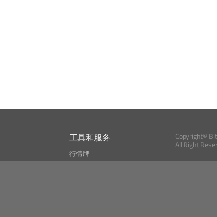
工具和服务
Copyright© Bi
All Right Rese
行情牌
?
比特币 显示器
Bitcoin, Ether an
cryptocurrencies 
市场探测器
新闻资讯
搜索
Public API