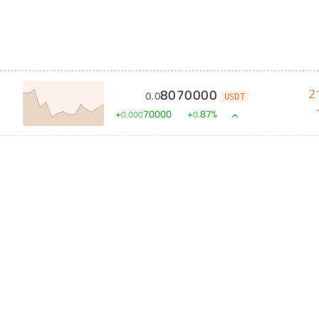
2
8070000
0
.
0
USDT
+
70000
+
87
%
0
.
000
0
.