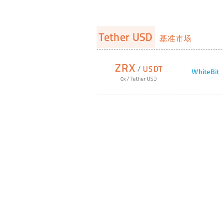
Tether USD
基准市场
ZRX
/
USDT
WhiteBit
0x
/
Tether USD