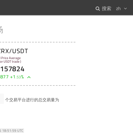
搜索
zh
场
ZRX/USDT
l Price Average
 for USDT trade )
8157824
2877
+
1
%
.
53
1
个交易平台进行的总交易量为
26 18:51:59 UTC