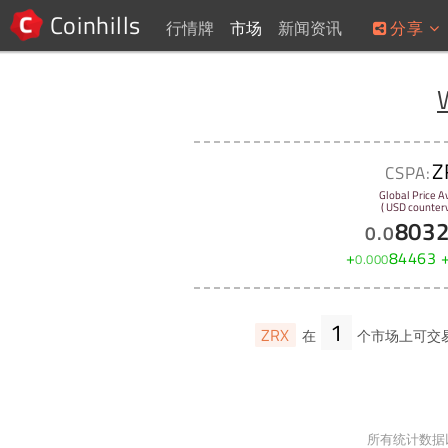
Coinhills
行情牌
市场
新闻资讯
分享
Z
CSPA:
Global Price A
( USD counterv
803
0
.
0
+
84463
0
.
000
1
ZRX
在
个市场上可交
所有统计数据以