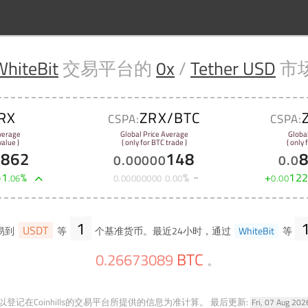
WhiteBit
交易平台的
0x
/
Tether USD
市
RX
ZRX/BTC
CSPA:
CSPA:
verage
Global Price Average
Globa
alue )
( only for BTC trade )
( only
2862
148
0
.
00000
0
.
0
+
1
%
%
+
12
.
06
0
.
00000000
0
.
00
0
.
00
1
USDT
易到
等
个基准货币。最近24小时，通过
WhiteBit
等
BTC
0
.
26673089
。
登记在Coinhills的交易平台所提供的信息为准计算。
最后更新:
Fri, 07 Aug 20