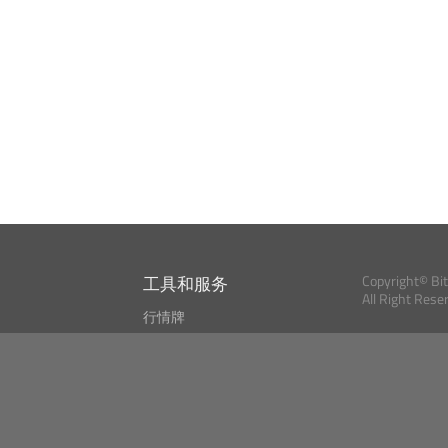
工具和服务
Copyright© Bi
All Right Rese
行情牌
?
比特币 显示器
Bitcoin, Ether an
cryptocurrencies 
市场探测器
新闻资讯
搜索
Public API