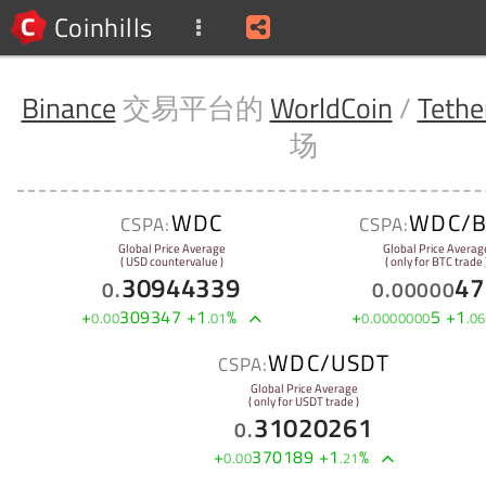
Coinhills
Binance
交易平台的
WorldCoin
/
Tethe
场
WDC
WDC/B
CSPA:
CSPA:
Global Price Average
Global Price Averag
( USD countervalue )
( only for BTC trade 
30944339
47
0
.
0
.
00000
+
309347
+
1
%
+
5
+
1
0
.
00
.
01
0
.
0000000
.
06
WDC/USDT
CSPA:
Global Price Average
( only for USDT trade )
31020261
0
.
+
370189
+
1
%
0
.
00
.
21