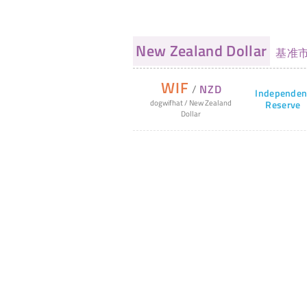
New Zealand Dollar
基准
WIF
/
NZD
Independen
dogwifhat
/
New Zealand
Reserve
Dollar