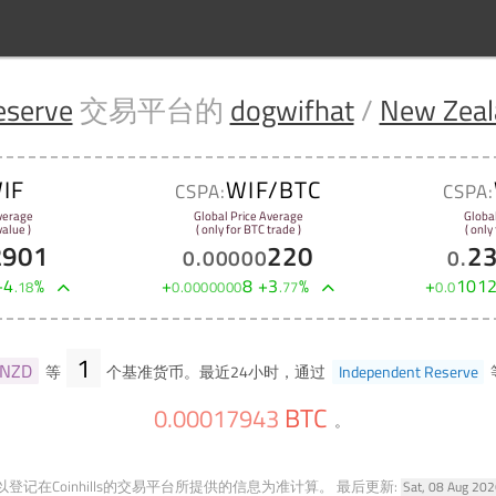
eserve
交易平台的
dogwifhat
/
New Zeal
IF
WIF/BTC
CSPA:
CSPA:
verage
Global Price Average
Globa
alue )
( only for BTC trade )
( only
2901
220
2
0
.
00000
0
.
+
4
%
+
8
+
3
%
+
101
.
18
0
.
0000000
.
77
0
.
0
1
NZD
等
个基准货币。最近24小时，通过
Independent Reserve
BTC
0
.
00017943
。
登记在Coinhills的交易平台所提供的信息为准计算。
最后更新:
Sat, 08 Aug 20