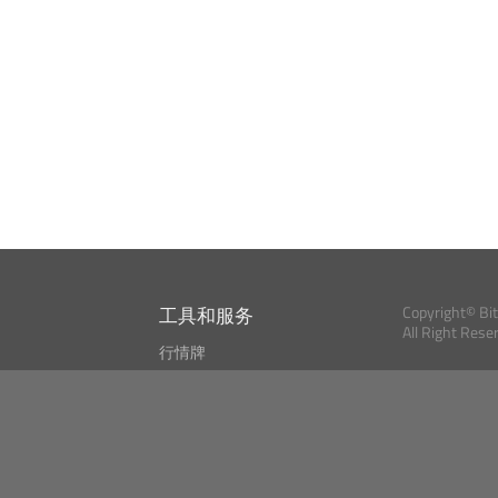
工具和服务
Copyright© Bi
All Right Rese
行情牌
?
比特币 显示器
Bitcoin, Ether an
cryptocurrencies 
市场探测器
新闻资讯
搜索
Public API