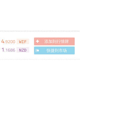
4
.
9200
添加到行情牌
WIF
1
.
1686
快捷到市场
NZD