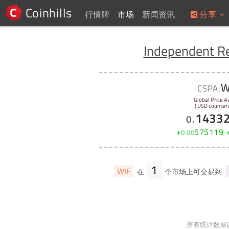
Coinhills
行情牌
市场
新闻资讯
分享
Independent R
W
CSPA:
Global Price A
( USD counterv
1433
0
.
+
575119
0
.
00
1
WIF
在
个市场上可交易到
所有统计数据以