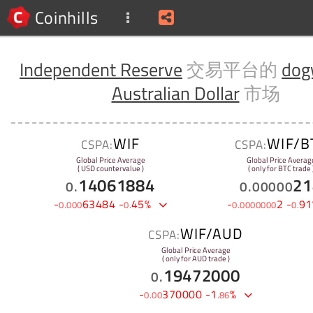
Coinhills
Independent Reserve
交易平台的
dog
Australian Dollar
市场
WIF
WIF/B
CSPA:
CSPA:
Global Price Average
Global Price Averag
( USD countervalue )
( only for BTC trade 
14061884
21
0
.
0
.
00000
-
63484
-
45
%
-
2
-
91
0
.
000
0
.
0
.
0000000
0
.
WIF/AUD
CSPA:
Global Price Average
( only for AUD trade )
19472000
0
.
-
370000
-
1
%
0
.
00
.
86