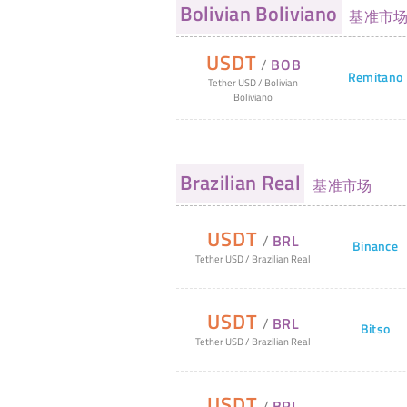
Bolivian Boliviano
基准市
USDT
/
BOB
Remitano
Tether USD
/
Bolivian
Boliviano
Brazilian Real
基准市场
USDT
/
BRL
Binance
Tether USD
/
Brazilian Real
USDT
/
BRL
Bitso
Tether USD
/
Brazilian Real
USDT
/
BRL