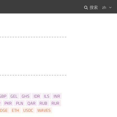
搜索
zh
GBP
GEL
GHS
IDR
ILS
INR
P
PKR
PLN
QAR
RUB
RUR
OGE
ETH
USDC
WAVES