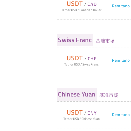
USDT
/
CAD
Remitano
Tether USD
/
Canadian Dollar
Swiss Franc
基准市场
USDT
/
CHF
Remitano
Tether USD
/
Swiss Franc
Chinese Yuan
基准市场
USDT
/
CNY
Remitano
Tether USD
/
Chinese Yuan