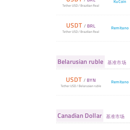
KuCoin
Tether USD
/
Brazilian Real
USDT
/
BRL
Remitano
Tether USD
/
Brazilian Real
Belarusian ruble
基准市场
USDT
/
BYN
Remitano
Tether USD
/
Belarusian ruble
Canadian Dollar
基准市场