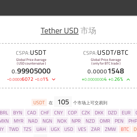
Tether USD
市场
USDT
USDT/BTC
CSPA:
CSPA:
Global Price Average
Global Price Average
( USD countervalue )
( only for BTC trade )
99905000
1548
0
.
0
.
0000
-
6072
-
1
%
+
4
+
26
%
0
.
0000
0
.
0
0
.
0000000
0
.
105
USDT
在
个市场上可交易到
BRL
BYN
CAD
CHF
CNY
COP
CZK
DKK
DZD
EUR
MXN
MYR
NAD
NGN
NOK
NPR
NZD
OMR
PEN
PH
RY
TWD
TZS
UAH
UGX
USD
VES
ZAR
ZMW
BTC
D