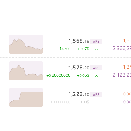
1,5
1,568
.
18
ARS
2,366,2
+
1
+
7
%
.
0700
0
.
0
1,3
1,578
.
20
ARS
2,123,2
+
80000000
+
5
%
0
.
0
.
0
1,222
0
.
0
.
10
ARS
0
.
0
%
0
.
00000000
0
.
00