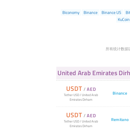
Biconomy
Binance
Binance US
Bi
KuCoin
所有统计数据以
United Arab Emirates Dir
USDT
/
AED
Binance
Tether USD
/
United Arab
Emirates Dirham
USDT
/
AED
Remitano
Tether USD
/
United Arab
Emirates Dirham