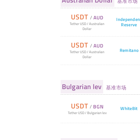
Australian Dollar
基准市场
USDT
/
AUD
Independen
Tether USD
/
Australian
Reserve
Dollar
USDT
/
AUD
Remitano
Tether USD
/
Australian
Dollar
Bulgarian lev
基准市场
USDT
/
BGN
WhiteBit
Tether USD
/
Bulgarian lev