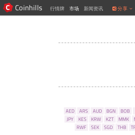
Coinhills
行情牌
市场
新闻资讯
分享
AED
ARS
AUD
BGN
BOB
JPY
KES
KRW
KZT
MMK
RWF
SEK
SGD
THB
T