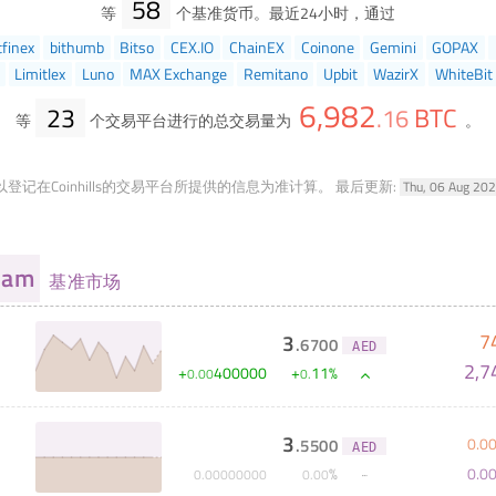
58
等
个基准货币。最近24小时，通过
tfinex
bithumb
Bitso
CEX.IO
ChainEX
Coinone
Gemini
GOPAX
Limitlex
Luno
MAX Exchange
Remitano
Upbit
WazirX
WhiteBit
6,982
23
BTC
.
16
等
个交易平台进行的总交易量为
。
登记在Coinhills的交易平台所提供的信息为准计算。
最后更新:
Thu, 06 Aug 20
ham
基准市场
7
3
.
6700
AED
2,7
+
400000
+
11
%
0
.
00
0
.
3
0
.
0
.
5500
AED
0
.
0
%
0
.
00000000
0
.
00