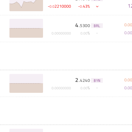
1
-
2210000
-
43
%
0
.
0
0
.
4
0
.
0
.
5300
BRL
0
.
0
%
0
.
00000000
0
.
00
2
0
.
0
.
4240
BYN
0
.
0
%
0
.
00000000
0
.
00