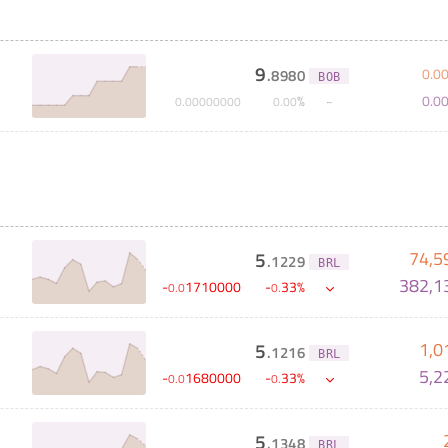
场
9
0
.
0
.
8980
BOB
0
.
0
%
0
.
00000000
0
.
00
74,5
5
.
1229
BRL
382,1
-
1710000
-
33
%
0
.
0
0
.
1,0
5
.
1216
BRL
5,2
-
1680000
-
33
%
0
.
0
0
.
5
.
1348
BRL