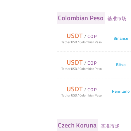
Colombian Peso
基准市场
USDT
/
COP
Binance
Tether USD
/
Colombian Peso
USDT
/
COP
Bitso
Tether USD
/
Colombian Peso
USDT
/
COP
Remitano
Tether USD
/
Colombian Peso
Czech Koruna
基准市场