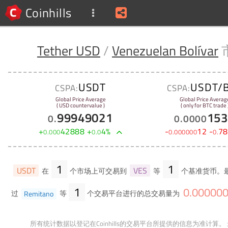
Coinhills
Tether USD
/
Venezuelan Bolívar
USDT
USDT/
CSPA:
CSPA:
Global Price Average
Global Price Averag
( USD countervalue )
( only for BTC trade 
99949021
153
0
.
0
.
0000
+
42888
+
4
%
-
12
-
78
0
.
000
0
.
0
0
.
000000
0
.
1
1
USDT
VES
在
个市场上可交易到
等
个基准货币。最
1
0
.
00000
过
Remitano
等
个交易平台进行的总交易量为
所有统计数据以登记在Coinhills的交易平台所提供的信息为准计算。