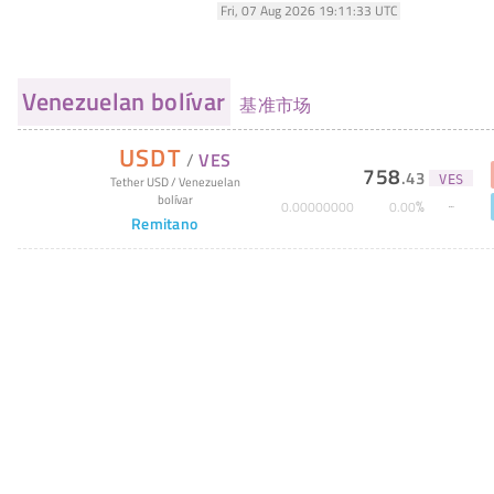
Fri, 07 Aug 2026 19:11:33 UTC
Venezuelan bolívar
基准市场
USDT
/
VES
758
.
43
VES
Tether USD
/
Venezuelan
bolívar
%
0
.
00000000
0
.
00
Remitano