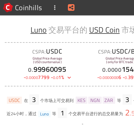
Coinhills
Luno
交易平台的
USD Coin
市
USDC
USDC/
CSPA:
CSPA:
Global Price Average
Global Price Averag
( USD countervalue )
( only for BTC trade 
99960095
154
0
.
0
.
0000
-
7799
-
1
%
-
6
-
39
0
.
0000
0
.
0
0
.
0000000
0
.
3
3
USDC
KES
NGN
ZAR
在
个市场上可交易到
等
2
1
.
近24小时，通过
Luno
等
个交易平台进行的总交易量为
。