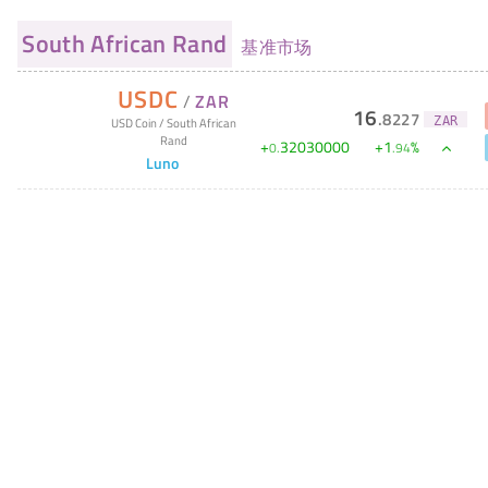
South African Rand
基准市场
USDC
/
ZAR
16
.
8227
ZAR
USD Coin
/
South African
Rand
+
32030000
+
1
%
0
.
.
94
Luno