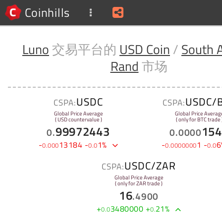
Coinhills
Luno
交易平台的
USD Coin
/
South A
Rand
市场
USDC
USDC/
CSPA:
CSPA:
Global Price Average
Global Price Averag
( USD countervalue )
( only for BTC trade 
99972443
154
0
.
0
.
0000
-
13184
-
1
%
-
1
-
6
0
.
000
0
.
0
0
.
0000000
0
.
0
USDC/ZAR
CSPA:
Global Price Average
( only for ZAR trade )
16
.
4900
+
3480000
+
21
%
0
.
0
0
.