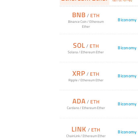
BNB
/
ETH
Biconomy
Binance Coin
/
Ethereum
Ether
SOL
/
ETH
Biconomy
Solana
/
Ethereum Ether
XRP
/
ETH
Biconomy
Ripple
/
Ethereum Ether
ADA
/
ETH
Biconomy
Cardano
/
Ethereum Ether
LINK
/
ETH
Biconomy
ChainLink
/
Ethereum Ether