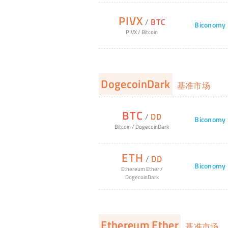
PIVX
/
BTC
Biconomy
PIVX
/
Bitcoin
DogecoinDark
基准市场
BTC
/
DD
Biconomy
Bitcoin
/
DogecoinDark
ETH
/
DD
Biconomy
Ethereum Ether
/
DogecoinDark
Ethereum Ether
基准市场