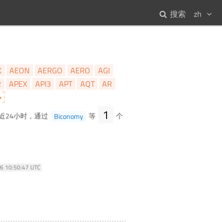
搜索
zh
X
AEON
AERGO
AERO
AGI
R
APEX
API3
APT
AQT
AR
1
近24小时，通过
Biconomy
等
个
26 10:50:47 UTC