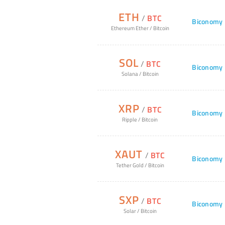
ETH
/
BTC
Biconomy
Ethereum Ether
/
Bitcoin
SOL
/
BTC
Biconomy
Solana
/
Bitcoin
XRP
/
BTC
Biconomy
Ripple
/
Bitcoin
XAUT
/
BTC
Biconomy
Tether Gold
/
Bitcoin
SXP
/
BTC
Biconomy
Solar
/
Bitcoin