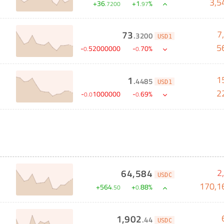
3,5
+
36
+
1
%
.
7200
.
97
7
73
.
3200
USD1
5
-
52000000
-
70
%
0
.
0
.
1
1
.
4485
USD1
2
-
1000000
-
69
%
0
.
0
0
.
2
64,584
USDC
170,1
+
564
+
88
%
.
50
0
.
1,902
.
44
USDC