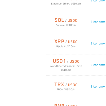
Biconomy
Ethereum Ether
/
USD Coin
SOL
/
USDC
Biconomy
Solana
/
USD Coin
XRP
/
USDC
Biconomy
Ripple
/
USD Coin
USD1
/
USDC
Biconomy
World Liberty Financial USD
/
USD Coin
TRX
/
USDC
Biconomy
TRON
/
USD Coin
BNB