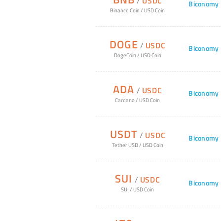
/
USDC
Biconomy
Binance Coin
/
USD Coin
DOGE
/
USDC
Biconomy
DogeCoin
/
USD Coin
ADA
/
USDC
Biconomy
Cardano
/
USD Coin
USDT
/
USDC
Biconomy
Tether USD
/
USD Coin
SUI
/
USDC
Biconomy
SUI
/
USD Coin