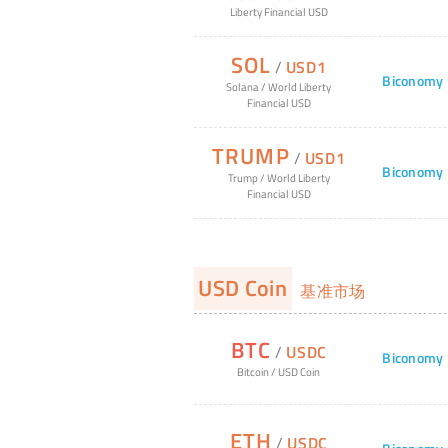
Liberty Financial USD
SOL
/
USD1
Biconomy
Solana
/
World Liberty
Financial USD
TRUMP
/
USD1
Biconomy
Trump
/
World Liberty
Financial USD
USD Coin
基准市场
BTC
/
USDC
Biconomy
Bitcoin
/
USD Coin
ETH
/
USDC