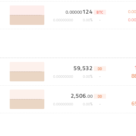
124
0
.
0
0
.
00000
BTC
0
.
0
%
0
.
00000000
0
.
00
59,532
DD
8
%
0
.
00000000
0
.
00
2,506
.
00
DD
6
%
0
.
00000000
0
.
00