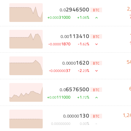
2
2946500
0
.
0
BTC
+
31000
+
1
%
0
.
000
.
06
113410
0
.
00
BTC
-
1870
-
1
%
0
.
0000
.
62
5
1620
0
.
0000
BTC
-
37
-
2
%
0
.
000000
.
23
6576500
0
.
0
BTC
+
111000
+
1
%
0
.
00
.
72
1,2
130
0
.
00000
BTC
%
0
.
00000000
0
.
00