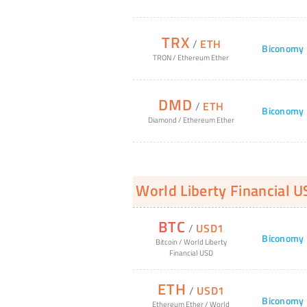
TRX
/
ETH
Biconomy
TRON
/
Ethereum Ether
DMD
/
ETH
Biconomy
Diamond
/
Ethereum Ether
World Liberty Financial 
BTC
/
USD1
Biconomy
Bitcoin
/
World Liberty
Financial USD
ETH
/
USD1
Biconomy
Ethereum Ether
/
World