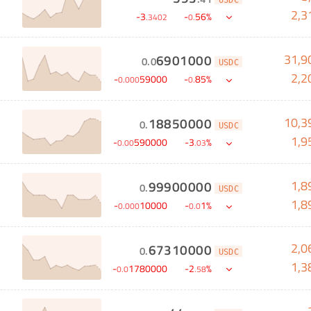
2,3
-
3
-
56
%
.
3402
0
.
31,9
6901000
0
.
0
USDC
2,2
-
59000
-
85
%
0
.
000
0
.
10,3
18850000
0
.
USDC
1,9
-
590000
-
3
%
0
.
00
.
03
1,8
99900000
0
.
USDC
1,8
-
10000
-
1
%
0
.
000
0
.
0
2,0
67310000
0
.
USDC
1,3
-
1780000
-
2
%
0
.
0
.
58