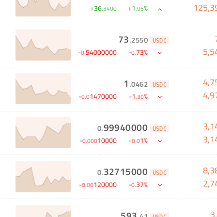
125,3
+
36
+
1
%
.
3400
.
95
73
.
2550
USDC
5,5
-
54000000
-
73
%
0
.
0
.
4,7
1
.
0462
USDC
4,9
-
1470000
-
1
%
0
.
0
.
39
3,1
99940000
0
.
USDC
3,1
-
10000
-
1
%
0
.
000
0
.
0
8,3
32715000
0
.
USDC
2,7
-
120000
-
37
%
0
.
00
0
.
3
593
.
41
USDC