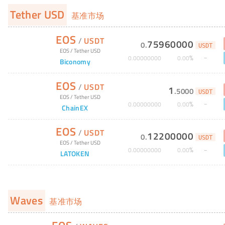
Tether USD
基准市场
EOS
/
USDT
75960000
0
.
USDT
EOS
/
Tether USD
%
0
.
00000000
0
.
00
Biconomy
EOS
/
USDT
1
.
5000
USDT
EOS
/
Tether USD
%
0
.
00000000
0
.
00
ChainEX
EOS
/
USDT
12200000
0
.
USDT
EOS
/
Tether USD
%
0
.
00000000
0
.
00
LATOKEN
Waves
基准市场