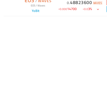
EOS
/
WAVES
48823600
0
.
WAVES
EOS
/
Waves
-
14700
-
3
%
0
.
000
0
.
0
YoBit