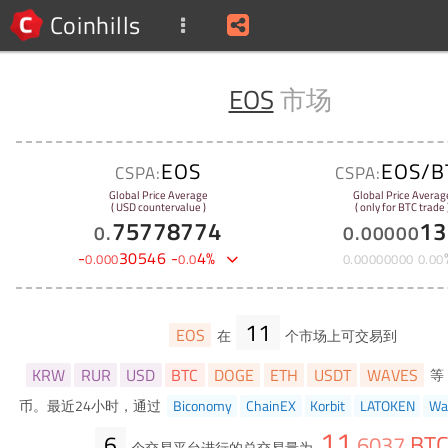
Coinhills
EOS
市场
EOS
EOS/B
CSPA:
CSPA:
Global Price Average
Global Price Averag
( USD countervalue )
( only for BTC trade 
75778774
13
0
.
0
.
00000
-
30546
-
4
%
0
.
000
0
.
0
0
.
00000000
0
.
00
11
EOS
在
个市场上可交易到
KRW
RUR
USD
BTC
DOGE
ETH
USDT
WAVES
等
币。最近24小时，通过
Biconomy
ChainEX
Korbit
LATOKEN
Wa
11
6
BT
.
6037