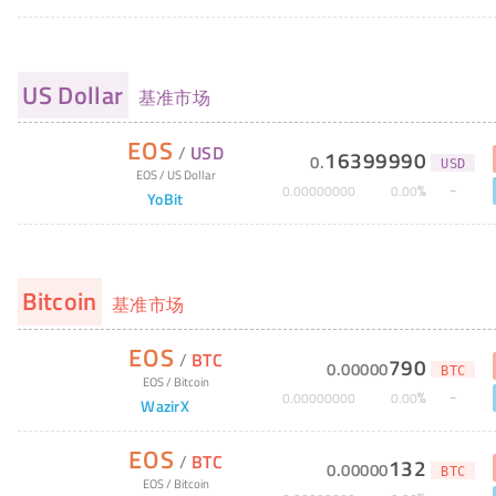
US Dollar
基准市场
EOS
/
USD
16399990
0
.
USD
EOS
/
US Dollar
%
0
.
00000000
0
.
00
YoBit
Bitcoin
基准市场
EOS
/
BTC
790
0
.
00000
BTC
EOS
/
Bitcoin
%
0
.
00000000
0
.
00
WazirX
EOS
/
BTC
132
0
.
00000
BTC
EOS
/
Bitcoin