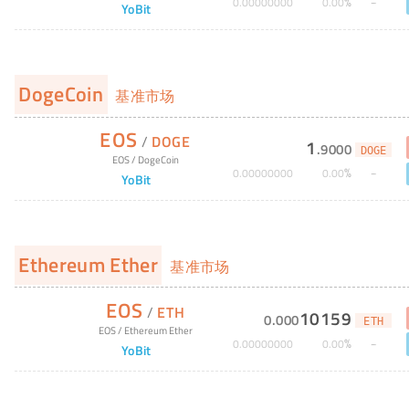
%
0
.
00000000
0
.
00
YoBit
DogeCoin
基准市场
EOS
/
DOGE
1
.
9000
DOGE
EOS
/
DogeCoin
%
0
.
00000000
0
.
00
YoBit
Ethereum Ether
基准市场
EOS
/
ETH
10159
0
.
000
ETH
EOS
/
Ethereum Ether
%
0
.
00000000
0
.
00
YoBit