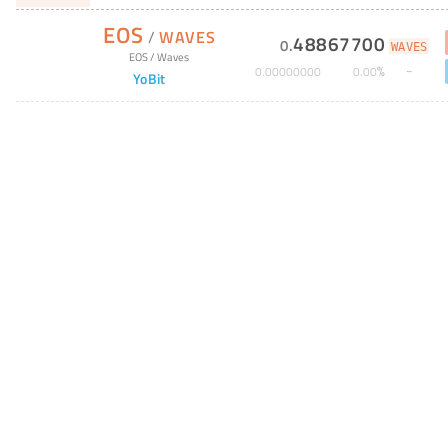
EOS
/
WAVES
48867700
0
.
WAVES
EOS
/
Waves
%
0
.
00000000
0
.
00
YoBit