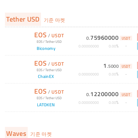
Tether USD
기준 마켓
EOS
/
USDT
75960000
0
.
USDT
EOS
/
Tether USD
%
0
.
00000000
0
.
00
Biconomy
EOS
/
USDT
1
.
5000
USDT
EOS
/
Tether USD
%
0
.
00000000
0
.
00
ChainEX
EOS
/
USDT
12200000
0
.
USDT
EOS
/
Tether USD
%
0
.
00000000
0
.
00
LATOKEN
Waves
기준 마켓