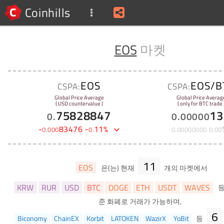
Coinhills
EOS
마켓
EOS
EOS/B
CSPA:
CSPA:
Global Price Average
Global Price Averag
( USD countervalue )
( only for BTC trade 
75828847
13
0
.
0
.
00000
-
83476
-
11
%
0
.
000
0
.
0
.
00000000
0
.
00
11
EOS
은(는) 현재
개의 마켓에서
KRW
RUR
USD
BTC
DOGE
ETH
USDT
WAVES
준 화폐로 거래가 가능하며,
6
Biconomy
ChainEX
Korbit
LATOKEN
WazirX
YoBit
등