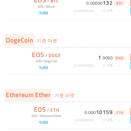
EOS
/
BTC
132
0
.
00000
BTC
EOS
/
Bitcoin
%
0
.
00000000
0
.
00
YoBit
DogeCoin
기준 마켓
EOS
/
DOGE
1
.
9000
DOGE
EOS
/
DogeCoin
%
0
.
00000000
0
.
00
YoBit
Ethereum Ether
기준 마켓
EOS
/
ETH
10159
0
.
000
ETH
EOS
/
Ethereum Ether
%
0
.
00000000
0
.
00
YoBit