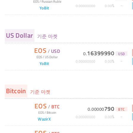
EOS
/
Russian Ruble
%
0
.
00000000
0
.
00
YoBit
US Dollar
기준 마켓
EOS
/
USD
16399990
0
.
USD
EOS
/
US Dollar
%
0
.
00000000
0
.
00
YoBit
Bitcoin
기준 마켓
EOS
/
BTC
790
0
.
00000
BTC
EOS
/
Bitcoin
%
0
.
00000000
0
.
00
WazirX