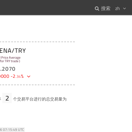
搜索
zh
ENA/TRY
l Price Average
 for TRY trade )
4
.
2070
0000
-
2
%
.
34
2
等
个交易平台进行的总交易量为
26 07:15:49 UTC