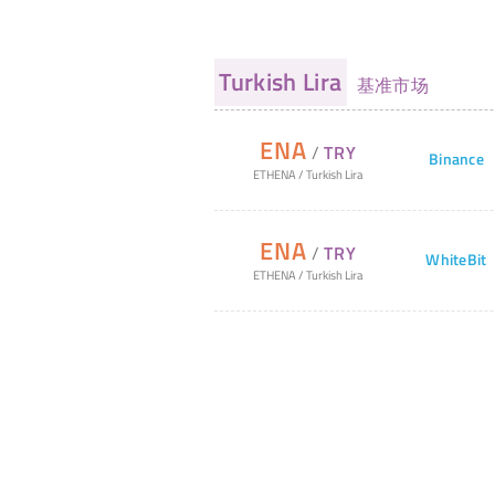
Turkish Lira
基准市场
ENA
/
TRY
Binance
ETHENA
/
Turkish Lira
ENA
/
TRY
WhiteBit
ETHENA
/
Turkish Lira