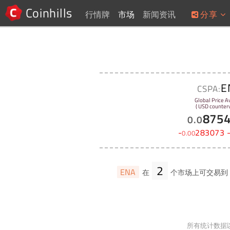
Coinhills
行情牌
市场
新闻资讯
分享
E
CSPA:
Global Price A
( USD counterv
875
0
.
0
-
283073
0
.
00
2
ENA
在
个市场上可交易到
所有统计数据以