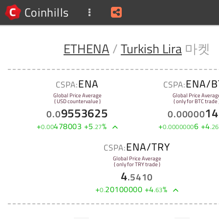
Coinhills
ETHENA
/
Turkish Lira
마켓
ENA
ENA/B
CSPA:
CSPA:
Global Price Average
Global Price Averag
( USD countervalue )
( only for BTC trade 
9553625
14
0
.
0
0
.
00000
+
478003
+
5
%
+
6
+
4
0
.
00
.
27
0
.
0000000
.
26
ENA/TRY
CSPA:
Global Price Average
( only for TRY trade )
4
.
5410
+
20100000
+
4
%
0
.
.
63