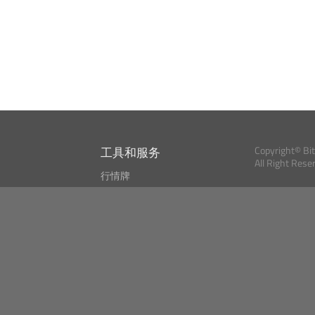
工具和服务
Copyright© Bi
All Right Rese
行情牌
?
比特币 显示器
Bitcoin, Ether an
cryptocurrencies 
市场探测器
新闻资讯
搜索
Public API