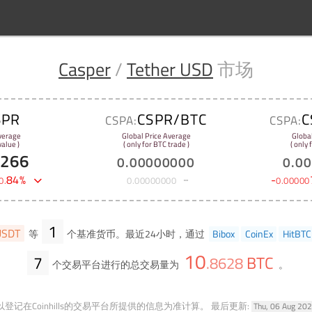
Casper
/
Tether USD
市场
SPR
CSPR/BTC
C
CSPA:
CSPA:
verage
Global Price Average
Globa
alue )
( only for BTC trade )
( only
1266
0
.
00000000
0
.
00
84
%
-
0
.
0
.
00000000
0
.
00000
1
USDT
等
个基准货币。最近24小时，通过
Bibox
CoinEx
HitBTC
10
7
BTC
.
8628
个交易平台进行的总交易量为
。
登记在Coinhills的交易平台所提供的信息为准计算。
最后更新:
Thu, 06 Aug 20