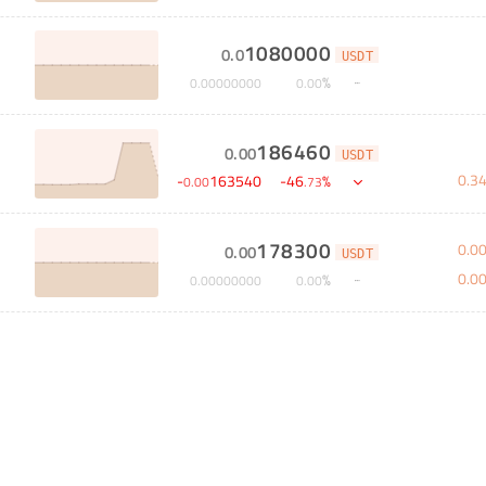
1080000
0
.
0
USDT
%
0
.
00000000
0
.
00
186460
0
.
00
USDT
0
.
3
-
163540
-
46
%
0
.
00
.
73
178300
0
.
0
0
.
00
USDT
0
.
0
%
0
.
00000000
0
.
00