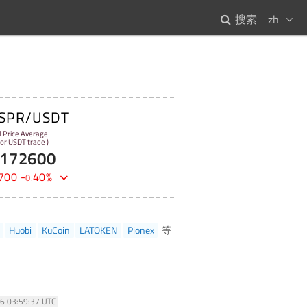
搜索
zh
SPR/USDT
l Price Average
 for USDT trade )
172600
700
-
40
%
0
.
Huobi
KuCoin
LATOKEN
Pionex
等
26 03:59:37 UTC