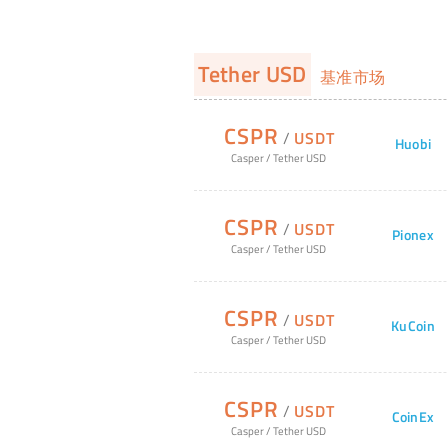
Tether USD
基准市场
CSPR
/
USDT
Huobi
Casper
/
Tether USD
CSPR
/
USDT
Pionex
Casper
/
Tether USD
CSPR
/
USDT
KuCoin
Casper
/
Tether USD
CSPR
/
USDT
CoinEx
Casper
/
Tether USD