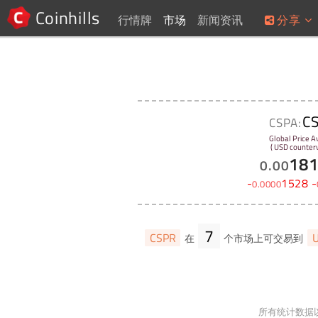
Coinhills
行情牌
市场
新闻资讯
分享
C
CSPA:
Global Price A
( USD counterv
18
0
.
00
-
1528
-
0
.
0000
7
CSPR
在
个市场上可交易到
所有统计数据以