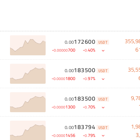
355,9
172600
0
.
00
USDT
6
-
700
-
40
%
0
.
00000
0
.
35,5
183500
0
.
00
USDT
-
1800
-
97
%
0
.
0000
0
.
9,7
183500
0
.
00
USDT
-
1300
-
70
%
0
.
0000
0
.
1,9
183794
0
.
00
USDT
3
-
1456
-
79
%
0
.
0000
0
.