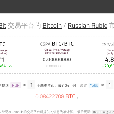
Bit
交易平台的
Bitcoin
/
Russian Ruble
BTC/BTC
TC
CSPA:
CSPA:
Global Price Average
verage
Globa
( only for BTC trade )
alue )
( only
71
4,
0
.
00000000
46
%
+
70,6
0
.
00000000
1
1
RUR
交易到
等
个基准货币。最近24小时，通过
YoBit
等
BTC
0
.
08422708
。
登记在Coinhills的交易平台所提供的信息为准计算。
最后更新:
Thu, 06 Aug 20