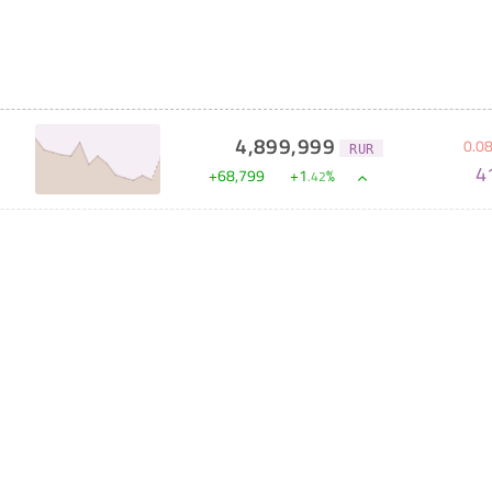
4,899,999
0
.
0
RUR
4
+
68,799
+
1
%
.
42