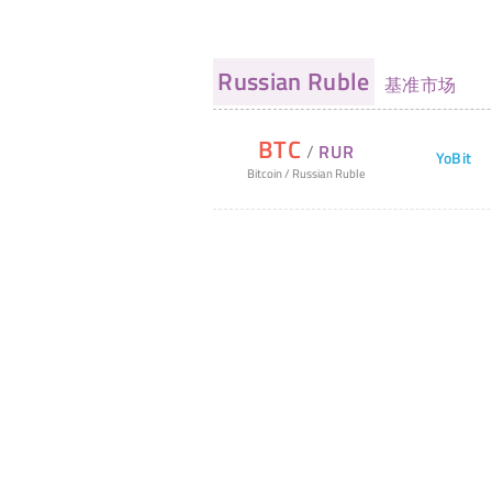
Russian Ruble
基准市场
BTC
/
RUR
YoBit
Bitcoin
/
Russian Ruble