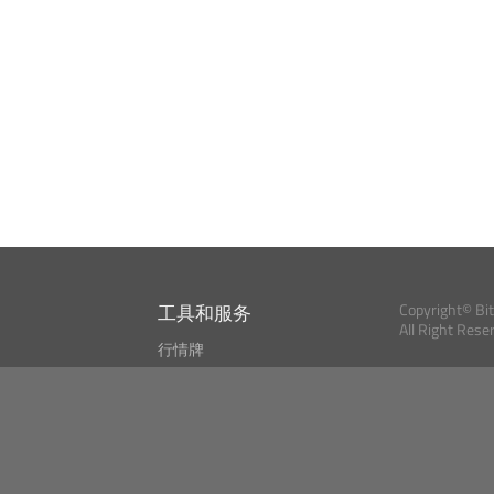
工具和服务
Copyright© Bi
All Right Rese
行情牌
?
比特币 显示器
Bitcoin, Ether an
cryptocurrencies 
市场探测器
新闻资讯
搜索
Public API