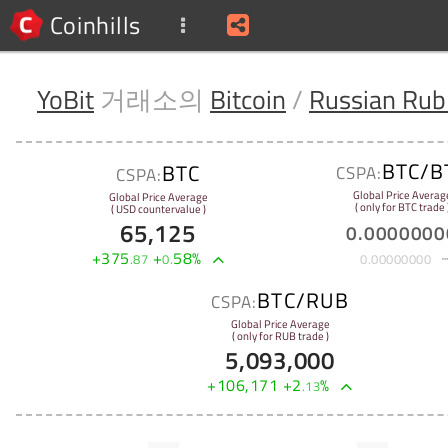
Coinhills
YoBit
거래소의
Bitcoin
/
Russian Rub
BTC/B
BTC
CSPA:
CSPA:
Global Price Averag
Global Price Average
( only for BTC trade 
( USD countervalue )
65,125
0
.
0000000
+
375
+
58
%
.
87
0
.
0
.
00000000
BTC/RUB
CSPA:
Global Price Average
( only for RUB trade )
5,093,000
+
106,171
+
2
%
.
13