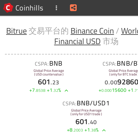
Coinhills
Bitrue
交易平台的
Binance Coin
/
Worl
Financial USD
市场
BNB
BNB/B
CSPA:
CSPA:
Global Price Average
Global Price Averag
( USD countervalue )
( only for BTC trade 
601
9286
.
23
0
.
00
+
7
+
1
%
+
15600
+
1
.
8538
.
32
0
.
000
.
7
BNB/USD1
CSPA:
Global Price Average
( only for USD1 trade )
601
.
40
+
8
+
1
%
.
2003
.
38