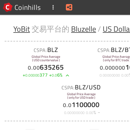
Coinhills
YoBit
交易平台的
Bluzelle
/
US Dolla
BLZ
BLZ/B
CSPA:
CSPA:
Global Price Average
Global Price Averag
( USD countervalue )
( only for BTC trade 
635265
1
0
.
00
0
.
000000
+
377
+
6
%
0
.
00000
0
.
0
0
.
00000000
0
.
00
BLZ/USD
CSPA:
Global Price Average
( only for USD trade )
1100000
0
.
0
%
0
.
00000000
0
.
00