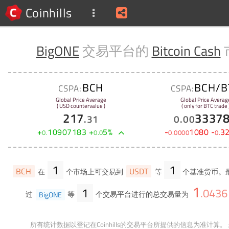
Coinhills
BigONE
交易平台的
Bitcoin Cash
BCH
BCH/B
CSPA:
CSPA:
Global Price Average
Global Price Averag
( USD countervalue )
( only for BTC trade 
217
3337
.
31
0
.
00
+
10907183
+
5
%
-
1080
-
3
0
.
0
.
0
0
.
0000
0
.
1
1
BCH
USDT
在
个市场上可交易到
等
个基准货币。
1
1
.
0436
过
BigONE
等
个交易平台进行的总交易量为
所有统计数据以登记在Coinhills的交易平台所提供的信息为准计算。