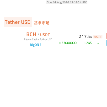
Sun, 09 Aug 2026 13:48:54 UTC
Tether USD
基准市场
BCH
/
USDT
217
.
34
USDT
Bitcoin Cash
/
Tether USD
+
53000000
+
24
%
0
.
0
.
BigONE