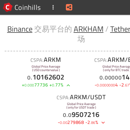
Coinhills
Binance
交易平台的
ARKHAM
/
Tethe
场
ARKM
ARKM/
CSPA:
CSPA:
Global Price Average
Global Price Averag
( USD countervalue )
( only for BTC trade 
10162602
14
0
.
0
.
00000
+
77736
+
77
%
-
4
-
2
0
.
000
0
.
0
.
0000000
.
67
ARKM/USDT
CSPA:
Global Price Average
( only for USDT trade )
9507216
0
.
0
-
279868
-
2
%
0
.
00
.
86