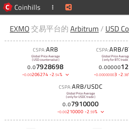
Coinhills
EXMO
交易平台的
Arbitrum
/
USD Co
ARB
ARB/B
CSPA:
CSPA:
Global Price Average
Global Price Averag
( USD countervalue )
( only for BTC trade 
7928698
12
0
.
0
0
.
00000
-
206274
-
2
%
-
3
-
2
0
.
00
.
54
0
.
0000000
.
38
ARB/USDC
CSPA:
Global Price Average
( only for USDC trade )
7910000
0
.
0
-
210000
-
2
%
0
.
00
.
59