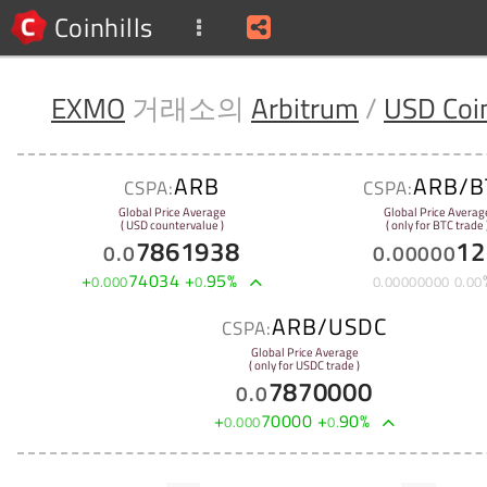
Coinhills
EXMO
거래소의
Arbitrum
/
USD Coi
ARB
ARB/B
CSPA:
CSPA:
Global Price Average
Global Price Averag
( USD countervalue )
( only for BTC trade 
7861938
12
0
.
0
0
.
00000
+
74034
+
95
%
0
.
000
0
.
0
.
00000000
0
.
00
ARB/USDC
CSPA:
Global Price Average
( only for USDC trade )
7870000
0
.
0
+
70000
+
90
%
0
.
000
0
.